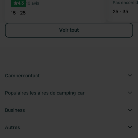
Pas encore d
4.3
10 avis
25 - 35
15 - 25
Voir tout
Campercontact
Populaires les aires de camping-car
Business
Autres