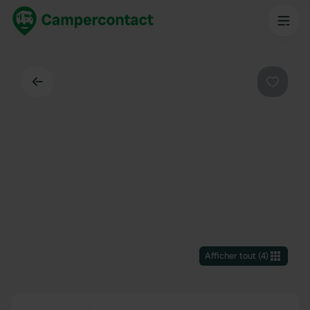
Dos
Préféré
Afficher tout
(
4
)