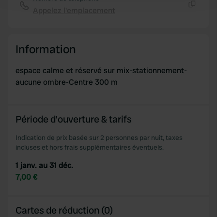
and set your preferences in the
details section
.
Appelez l'emplacement
Copie
We use cookies to personalise content and ads, to
provide social media features and to analyse our traffic.
Information
We also share information about your use of our site with
our social media, advertising and analytics partners who
espace calme et réservé sur mix-stationnement-
may combine it with other information that you’ve
aucune ombre-Centre 300 m
provided to them or that they’ve collected from your use
of their services.
Période d'ouverture & tarifs
Indication de prix basée sur 2 personnes par nuit, taxes
incluses et hors frais supplémentaires éventuels.
1 janv. au 31 déc.
7,00 €
Cartes de réduction (0)