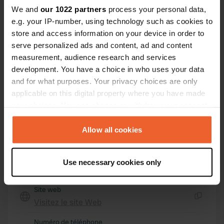
We and
our 1022 partners
process your personal data,
4280, Königswiesen, Autriche
e.g. your IP-number, using technology such as cookies to
Coordonnées
store and access information on your device in order to
serve personalized ads and content, ad and content
48° 24' 15" N 14° 50' 25" E
Copie
measurement, audience research and services
48.40417 14.84028
development. You have a choice in who uses your data
Copie
and for what purposes. Your privacy choices are only
Code du site
applicable on this digital property where you have made
1066
Copie
your choices. You can change or withdraw your consent
any time from the Cookie Declaration or by clicking on
PRO+
Passer à
PRO+
pour toutes les coordonnées
the Privacy trigger icon.
Allow all cookies
If you allow, we would also like to:
Carte
Use necessary cookies only
Collect information about your geographical location
Afficher sur la carte
which can be accurate to within several meters
Site web
Identify your device by actively scanning it for
Visitez le site Web
specific characteristics (fingerprinting)
Copie
Find out more about how your personal data is processed
Numéro de téléphone