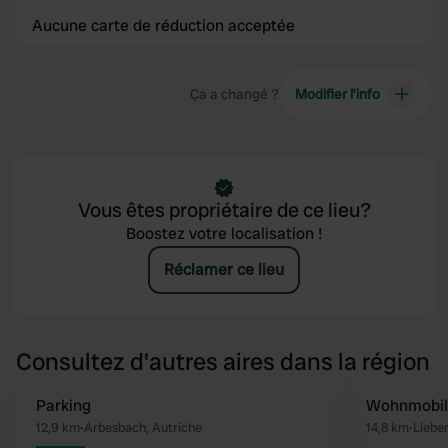
Aucune carte de réduction acceptée
Ça a changé ?
Modifier l’info
Vous êtes propriétaire de ce lieu?
Boostez votre localisation !
Réclamer ce lieu
Consultez d'autres aires dans la région
Parking
Wohnmobil
Préféré
12,9 km
•
Arbesbach, Autriche
14,8 km
•
Liebe