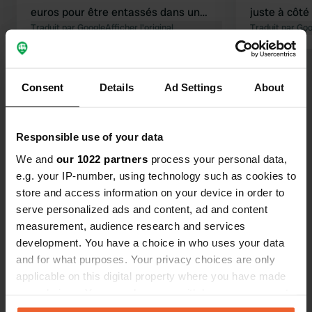
euros pour être entassés dans un
juste à côté 
parking bondé, faute de mieux ? Plus
Traduit par Google
Afficher l'original
piscine étai
Traduit par Go
jamais ça !
détendre un
savouré un 
Voir tous les 46 avis
restaurant. Il y a également une aire
Consent
Details
Ad Settings
About
de jeux pour les en
de 41 € pou
Es-tu déjà venu ici ?
camping-car
Responsible use of your data
We and
our 1022 partners
process your personal data,
e.g. your IP-number, using technology such as cookies to
store and access information on your device in order to
serve personalized ads and content, ad and content
Contact
measurement, audience research and services
development. You have a choice in who uses your data
Emplacement
and for what purposes. Your privacy choices are only
Dorf 100
applicable on this digital property where you have made
Copie
6210, Wiesing, Autriche
your choices. You can change or withdraw your consent
any time from the Cookie Declaration or by clicking on