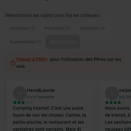
Sélectionnez les sujets pour lire les critiques :
Sanitaires
(38)
Nourriture
(30)
Autoroute
(14)
Montre plus
Supermarché
(10)
Passer à PRO+
pour l'utilisation des filtres sur les
avis
Hans&Leonie
oatje
H
o
Il y a 1 semaine
juil. 2
Camping intensif. C'est une autre
Nous avons p
façon de voir les choses. Certes, la
de transit, 
petite piscine, le restaurant et les
Les sanitair
sanitaires sont corrects. Mais 41
nouveau bât