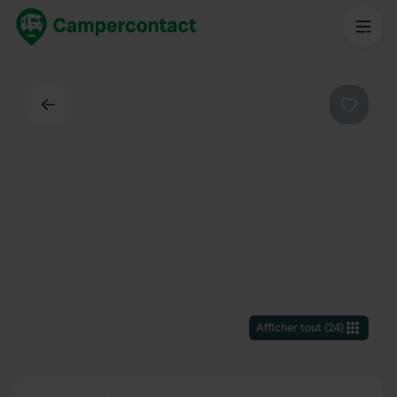
Dos
Préféré
Afficher tout
(
24
)