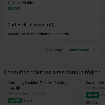
2 juil. au 31 déc.
35,50 €
Cartes de réduction (0)
Aucune carte de réduction acceptée
Ça a changé ?
Modifier l’info
Consultez d'autres aires dans la région
Reserve maintenant
Camping Seeblick Toni Am Reintaler
Karwendel
Préféré
See
5,3 km
•
Eben a
9,7 km
•
Kramsach, Autriche
3.74
27 a
3.57
28 avis
35 - 50