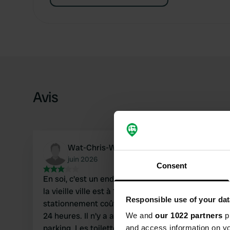
Avis
Wat-Chris-Weet_1983
juin 2026
Consent
En soi, c'est un endroit agréable pour se garer ;
la vieille ville est à 10 minutes à pied. Mais le
Responsible use of your dat
stationnement coûte maintenant 80 BAM pour
24 heures. Il n'y a aucun service ; c'est juste un
We and
our 1022 partners
pr
parking. Les toilettes se trouvent bien à
and access information on yo