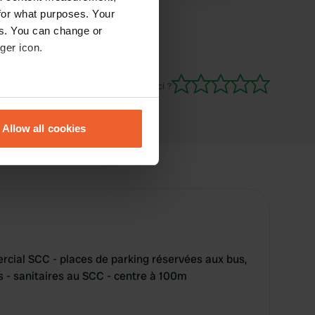
for what purposes. Your
es. You can change or
ger icon.
Es-tu déjà venu ici ?
eral meters
Allow all cookies
ails section
.
se our traffic. We also share
ers who may combine it with
 services.
cial SCC - places de parking réservées aux bus,
 - sanitaires au SCC - centre à 100m