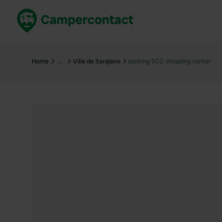
Réservez maintenant
Les meil
France
France
Home
…
Ville de Sarajevo
parking SCC shopping center
Italie
Italie
Espagne
Espagne
Allemagne
Allemagn
Voir tout...
Pays-Bas