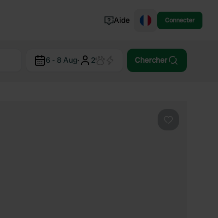
Aide
Connecter
Norvège
6 - 8 Aug
·
2
Chercher
Portugal
Danemark
Croatie
Voir tout...
Préféré