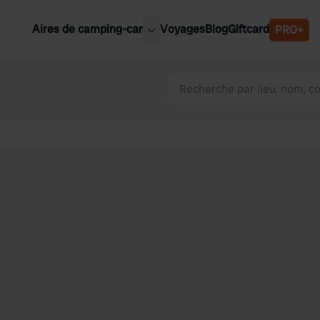
Aires de camping-car
Voyages
Blog
Giftcard
PRO+
leures aires de camping-car
Belgique
Slovénie
Autriche
Suède
e
Suisse