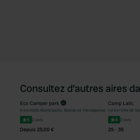
Consultez d'autres aires da
Eco Camper park
Camp Lalic
Reserve maintenant
9 km
•
Ilidža Municipality, Bosnie-et-Herzégovine
1,4 km
•
Ville de S
Préféré
5
2 avis
4
2 avis
Depuis 25,00 €
25 - 35