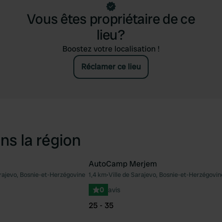
Vous êtes propriétaire de ce
lieu?
Boostez votre localisation !
Réclamer ce lieu
ns la région
AutoCamp Merjem
arajevo, Bosnie-et-Herzégovine
1,4 km
•
Ville de Sarajevo, Bosnie-et-Herzégovin
Préféré
Pré
0
avis
25 - 35