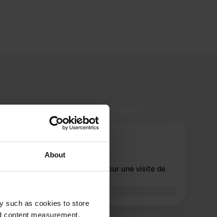
Rolling-Kaatje
sept. 2025
About
Super endroit pour camper pour une visite de
cette belle ville !
Traduit par Google
Afficher l'original
y such as cookies to store
nd content measurement,