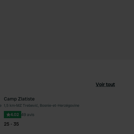
Voir tout
Camp Zlatiste
e
1,5 km
•
MZ Trebević, Bosnie-et-Herzégovine
féré
Préféré
4.02
49 avis
25 - 35