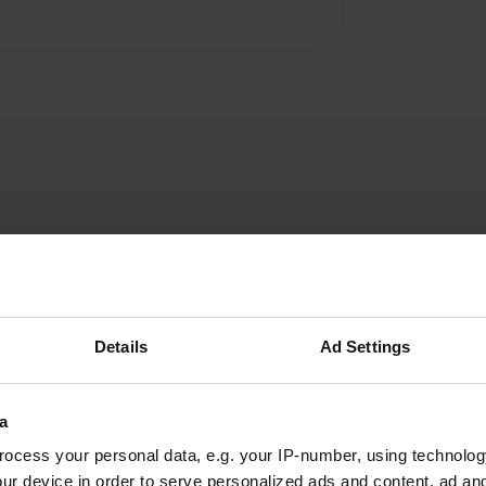
Annetub
nov. 2025
Details
Ad Settings
Je partage l'avis du commentaire précédent. Il
faut effectivement payer les 40 BAM en
a
espèces. Les cartes de débit sont chères en
Bosnie-Herzégovine. J'ai dû payer 12 BAM de
ocess your personal data, e.g. your IP-number, using technolog
plus, ce qui est dommage. Mais 26 euros
ur device in order to serve personalized ads and content, ad a