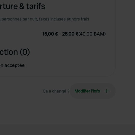
ture & tarifs
2 personnes par nuit, taxes incluses et hors frais
15,00 €
-
25,00 €
(
40,00 BAM
)
ction (0)
on acceptée
Ça a changé ?
Modifier l’info