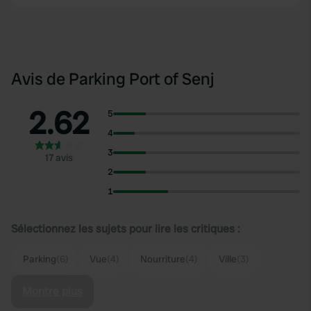
Avis de Parking Port of Senj
2.62
5
4
3
17 avis
2
1
Sélectionnez les sujets pour lire les critiques :
Parking
(6)
Vue
(4)
Nourriture
(4)
Ville
(3)
Montre plus