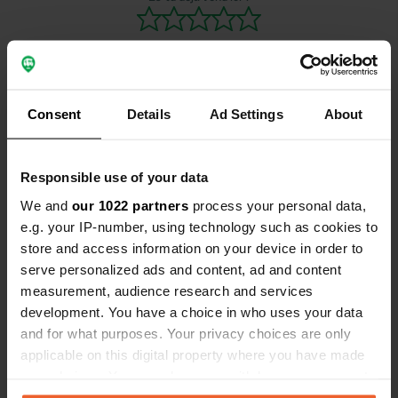
Consent
Details
Ad Settings
About
Contact
Responsible use of your data
Emplacement
Obala doktor Franje Tuđmana
Copie
We and
our 1022 partners
process your personal data,
53270, Senj, Croatie
e.g. your IP-number, using technology such as cookies to
store and access information on your device in order to
Coordonnées
serve personalized ads and content, ad and content
44° 59' 24" N 14° 54' 2" E
measurement, audience research and services
Copie
development. You have a choice in who uses your data
44.99006 14.90044
and for what purposes. Your privacy choices are only
Copie
applicable on this digital property where you have made
Code du site
your choices. You can change or withdraw your consent
81937
Copie
any time from the Cookie Declaration or by clicking on