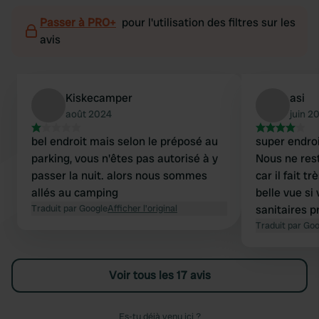
Passer à PRO+
pour l'utilisation des filtres sur les
avis
Kiskecamper
asi
août 2024
juin 2
bel endroit mais selon le préposé au
super endroi
parking, vous n'êtes pas autorisé à y
Nous ne res
passer la nuit. alors nous sommes
car il fait t
allés au camping
belle vue si
Traduit par Google
Afficher l'original
sanitaires p
vous n'accep
Traduit par Go
simplement 
nourriture d
Voir tous les 17 avis
adjacent.
Es-tu déjà venu ici ?