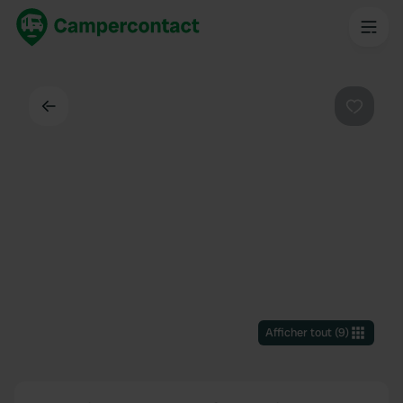
Dos
Préféré
Afficher tout
(
9
)