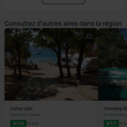
Consultez d'autres aires dans la région
Préféré
Camp Ujča
Camping B
3 km
•
Senj, Croatie
4,1 km
•
Bunica,
3.63
27 avis
3.71
21 av