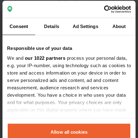
n'est pas clair, mais nous n'étions que
quelques uns ici et donc cela ne nous
Traduit par Google
Afficher l'original
a pas dérangés
Consent
Details
Ad Settings
About
Voir tous les 14 avis
Responsible use of your data
Es-tu déjà venu ici ?
We and
our 1022 partners
process your personal data,
e.g. your IP-number, using technology such as cookies to
store and access information on your device in order to
serve personalized ads and content, ad and content
measurement, audience research and services
development. You have a choice in who uses your data
Contact
and for what purposes. Your privacy choices are only
applicable on this digital property where you have made
Emplacement
your choices. You can change or withdraw your consent
Put Solina 47
Copie
any time from the Cookie Declaration or by clicking on
23210, Grad Biograd na Moru, Croatie
the Privacy trigger icon.
Allow all cookies