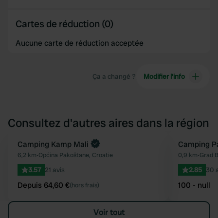
Cartes de réduction (0)
Aucune carte de réduction acceptée
Ça a changé ?
Modifier l’info
Consultez d'autres aires dans la région
Reserve maintenant
Camping Kamp Mali
Camping Pa
Préféré
6,2 km
•
Općina Pakoštane, Croatie
0,9 km
•
Grad B
3.57
21 avis
2.85
30 
Depuis 64,60 €
100 - null
(hors frais)
Voir tout