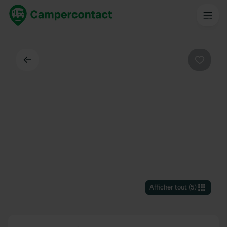
Dos
Préféré
Afficher tout
(
5
)