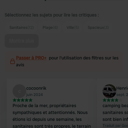
Sélectionnez les sujets pour lire les critiques :
Sanitaires
(12)
Plage
(6)
Ville
(5)
Spacieux
(3)
Montre plus
Passer à PRO+
pour l'utilisation des filtres sur les
avis
cocoonrik
Henri
c
juin 2024
sept. 
Proche de la mer, propriétaires
camping bea
sympathiques et attentionnés. Nous
sanitaires s
étions ici depuis une semaine, les
sont bien in
sanitaires sont très propres, le terrain
Traduit par Go