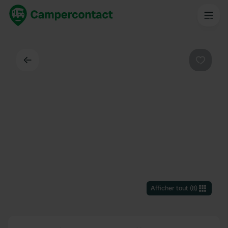
Dos
Préféré
Afficher tout
(
8
)