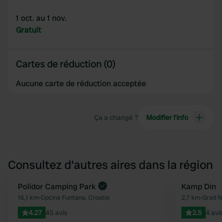
1 oct. au 1 nov.
Gratuit
Cartes de réduction (0)
Aucune carte de réduction acceptée
Ça a changé ?
Modifier l’info
Consultez d'autres aires dans la région
Polidor Camping Park
Kamp Din
Préféré
16,1 km
•
Općina Funtana, Croatie
2,7 km
•
Grad N
4.27
45 avis
2.5
4 avi