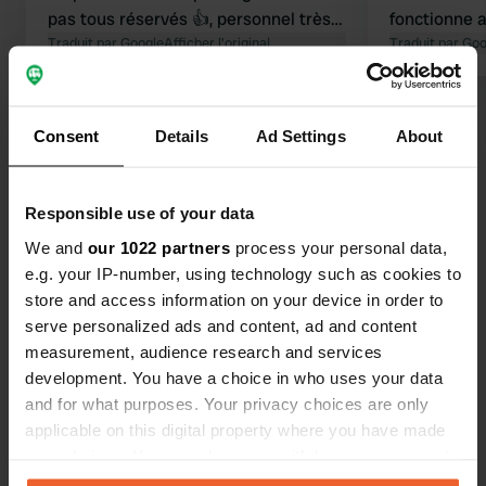
pas tous réservés 👍, personnel très
fonctionne 
accueillant, calme et agréable !
Traduit par Google
Afficher l'original
monnaie, l
Traduit par Go
Restaurant sur place, sanitaires un
que vous ins
peu vieillots, mais très propres 👍 ! On
vous devez 
Voir tous les 14 avis
reviendra avec plaisir !
la douche et
Consent
Details
Ad Settings
About
propre et l
et serviabl
Es-tu déjà venu ici ?
recommandé.
Responsible use of your data
de places, 
We and
our 1022 partners
process your personal data,
permanentes.
e.g. your IP-number, using technology such as cookies to
baignade et 
store and access information on your device in order to
régulièreme
serve personalized ads and content, ad and content
Contact
measurement, audience research and services
development. You have a choice in who uses your data
Emplacement
and for what purposes. Your privacy choices are only
Kastanija 14
applicable on this digital property where you have made
Copie
52466, Novigrad, Croatie
your choices. You can change or withdraw your consent
any time from the Cookie Declaration or by clicking on