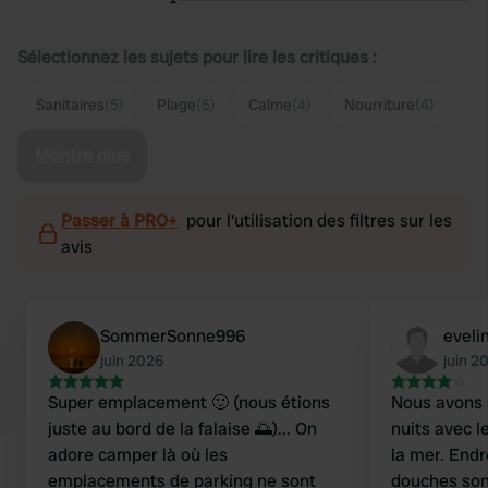
Sélectionnez les sujets pour lire les critiques :
Sanitaires
(5)
Plage
(5)
Calme
(4)
Nourriture
(4)
Montre plus
Passer à PRO+
pour l'utilisation des filtres sur les
avis
SommerSonne996
evel
juin 2026
juin 2
Super emplacement 🙂 (nous étions
Nous avons 
juste au bord de la falaise 🌅)... On
nuits avec 
adore camper là où les
la mer. Endr
emplacements de parking ne sont
douches son