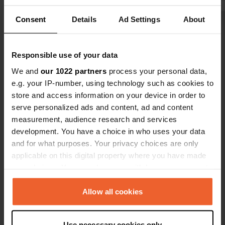
DKK. Nous avons trouvé que c'était
plein de chai
Consent
Details
Ad Settings
About
un peu trop cher. Mais c'est une
seul là auj
Voir tous les 8 avis
opinion personnelle. Le camping en
accessibles 
lui-même était bien.
et un Rema 
Responsible use of your data
excellents, 
Es-tu déjà venu ici ?
avec mini sa
We and
our 1022 partners
process your personal data,
équipées et
e.g. your IP-number, using technology such as cookies to
store and access information on your device in order to
serve personalized ads and content, ad and content
measurement, audience research and services
development. You have a choice in who uses your data
Contact
and for what purposes. Your privacy choices are only
applicable on this digital property where you have made
Emplacement
your choices. You can change or withdraw your consent
Sundbrovej 19
Copie
any time from the Cookie Declaration or by clicking on
5700, Svendborg Municipality, Danemark
the Privacy trigger icon.
Allow all cookies
Coordonnées
If you allow, we would also like to:
55° 1' 57" N 10° 37' 2" E
Use necessary cookies only