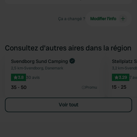
Ça a changé ?
Modifier l’info
Consultez d'autres aires dans la région
Reserve maintenant
Svendborg Sund Camping
Stellplatz 
Préféré
2,5 km
•
Svendborg, Danemark
3,2 km
•
Svend
3.8
30 avis
3.29
7 av
15 - 25
35 - 50
Promu
Voir tout