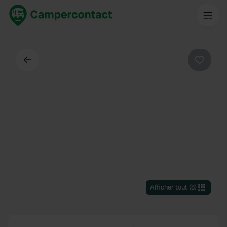
Dos
Préféré
Afficher tout
(
8
)