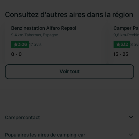
Consultez d'autres aires dans la région
Benzinestation Alfaro Repsol
Camper Par
Préféré
9,4 km
•
Tabernas, Espagne
9,6 km
•
Pechin
3.06
17 avis
3.12
8 av
0 - 0
15 - 25
Voir tout
Campercontact
Populaires les aires de camping-car