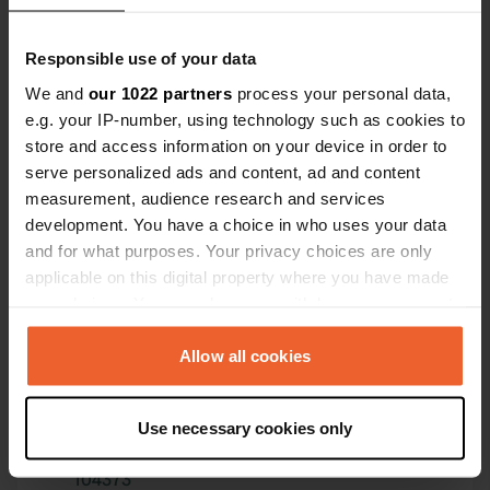
chutes de chiens. Un petit geste pour
Es-tu déjà venu ici ?
faire le ménage afin que tout reste
propre !
Responsible use of your data
We and
our 1022 partners
process your personal data,
e.g. your IP-number, using technology such as cookies to
store and access information on your device in order to
Contact
serve personalized ads and content, ad and content
measurement, audience research and services
development. You have a choice in who uses your data
Emplacement
and for what purposes. Your privacy choices are only
AL-3411
Copie
applicable on this digital property where you have made
04420, Santa Fe de Mondújar, Espagne
your choices. You can change or withdraw your consent
any time from the Cookie Declaration or by clicking on
Coordonnées
the Privacy trigger icon.
Allow all cookies
36° 57' 45" N 2° 31' 37" W
Copie
36.9624668 -2.5269651
If you allow, we would also like to:
Copie
Use necessary cookies only
Collect information about your geographical location
Code du site
which can be accurate to within several meters
104373
Copie