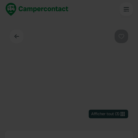
Dos
Préféré
Afficher tout
(
3
)