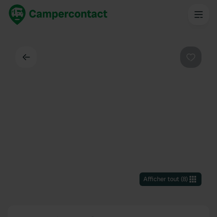
Dos
Préféré
Afficher tout
(
8
)