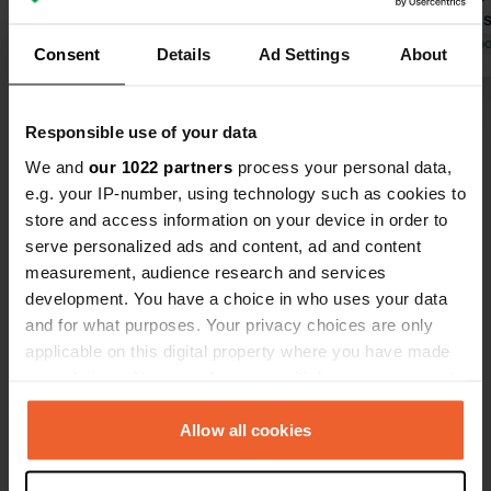
d'Alquézar. POINTS FAIBLES : Très
absolu, mais
peu de sanitaires (douches et
Traduit par Google
Afficher l'original
mètres. Bon
Traduit par Go
Consent
Details
Ad Settings
About
toilettes) vétustes, moisis et exigus ;
douches, mai
à tel point que je n'ai pas utilisé de
l'eau était 
Voir tous les 20 avis
douche. Le pire des plus de 40
à mélanger.
Responsible use of your data
campings que j'ai visités en Espagne
également e
We and
our 1022 partners
process your personal data,
et au Portugal en trois mois.
propreté pe
Es-tu déjà venu ici ?
e.g. your IP-number, using technology such as cookies to
Nécessite une rénovation complète
chargé. Bon 
store and access information on your device in order to
et beaucoup plus de sanitaires.
mauvais poi
serve personalized ads and content, ad and content
excursions à
measurement, audience research and services
randonnées 
development. You have a choice in who uses your data
manquez sur
and for what purposes. Your privacy choices are only
dans les gor
Contact
applicable on this digital property where you have made
your choices. You can change or withdraw your consent
any time from the Cookie Declaration or by clicking on
Emplacement
the Privacy trigger icon.
Allow all cookies
Afueras 27
Copie
22145, Alquézar, Espagne
If you allow, we would also like to: