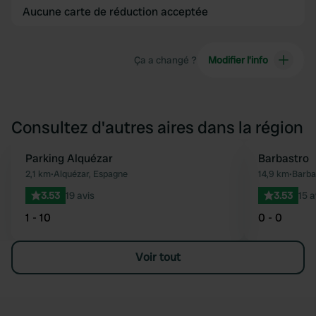
Aucune carte de réduction acceptée
Ça a changé ?
Modifier l’info
Consultez d'autres aires dans la région
Parking Alquézar
Barbastro
Préféré
2,1 km
•
Alquézar, Espagne
14,9 km
•
Barba
3.53
19 avis
3.53
15 a
1 - 10
0 - 0
Voir tout