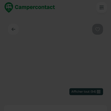
Dos
Préféré
Afficher tout
(
94
)