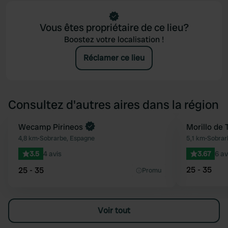
Vous êtes propriétaire de ce lieu?
Boostez votre localisation !
Réclamer ce lieu
Consultez d'autres aires dans la région
Reserve maintenant
Wecamp Pirineos
Morillo de 
Préféré
4,8 km
•
Sobrarbe, Espagne
5,1 km
•
Sobrar
3.5
4 avis
3.67
6 av
25 - 35
25 - 35
Promu
Voir tout