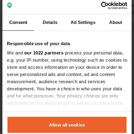
des arbres, ce qui rend le parking
excellent po
moins monotone.
Traduit par Google
Afficher l'original
randonnées 
Traduit par Go
Consent
Details
Ad Settings
About
Voir tous les 131 avis
Responsible use of your data
Es-tu déjà venu ici ?
We and
our 1022 partners
process your personal data,
e.g. your IP-number, using technology such as cookies to
store and access information on your device in order to
serve personalized ads and content, ad and content
measurement, audience research and services
development. You have a choice in who uses your data
Contact
and for what purposes. Your privacy choices are only
applicable on this digital property where you have made
your choices. You can change or withdraw your consent
Emplacement
any time from the Cookie Declaration or by clicking on
Calle de Abajo
Copie
the Privacy trigger icon.
Allow all cookies
22330, Sobrarbe, Espagne