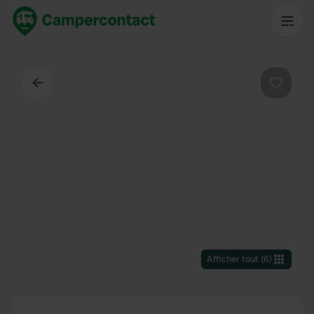
Dos
Préféré
Afficher tout
(
6
)