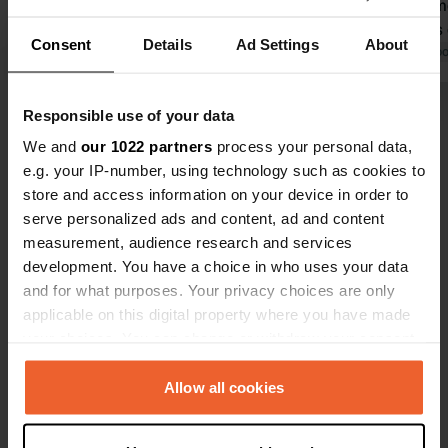
dans la rue, devant la caserne des
d’emplaceme
pompiers. Malheureusement, tous les
Nous avons 
Consent
Details
Ad Settings
About
emplacements de camping étaient
Traduit par Google
Afficher l'original
Google Maps
Traduit par Go
occupés par des voitures. Il y avait un
à l’aire de 
camping-car, donc nous savions qu'il
un endroit m
Responsible use of your data
Voir tous les 27 avis
était là. Heureusement, une place
Carrafour av
We and
our 1022 partners
process your personal data,
s'est libérée. Il s'avère que le 15 mai
bornes de v
e.g. your IP-number, using technology such as cookies to
est la fête de San Isidro ici, avec de
parfait.
Es-tu déjà venu ici ?
store and access information on your device in order to
grandes festivités dans le parc qui
serve personalized ads and content, ad and content
peuvent durer plusieurs jours. Même
measurement, audience research and services
des voitures étaient garées entre les
development. You have a choice in who uses your data
camping-cars.
and for what purposes. Your privacy choices are only
applicable on this digital property where you have made
Contact
your choices. You can change or withdraw your consent
any time from the Cookie Declaration or by clicking on
Emplacement
the Privacy trigger icon.
Allow all cookies
Calle de los Alfareros
Copie
45600, Talavera de la Reina, Espagne
If you allow, we would also like to: