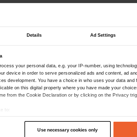
Montre plus
(4)
les avis
Details
Ad Settings
Backes
a
B
oct. 2024
ocess your personal data, e.g. your IP-number, using technolog
ur device in order to serve personalized ads and content, ad a
Très gros CP. Certains emplacements sont
ces development. You have a choice in who uses your data and 
petits et très en pente. La piste cyclable autour
licable on this digital property where you have made your choic
du camping est en très mauvais état. Belle
e from the Cookie Declaration or by clicking on the Privacy trig
plage, belle piscine, bonnes installations, parfois
bruyantes.
e to:
Traduit par Google
Afficher l'original
t your geographical location which can be accurate to within sev
tively scanning it for specific characteristics (fingerprinting)
Use necessary cookies only
 personal data is processed and set your preferences in the
det