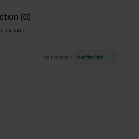
ction (0)
on acceptée
Ça a changé ?
Modifier l’info