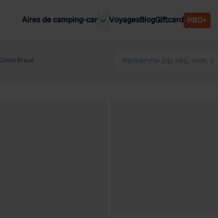
Aires de camping-car
Voyages
Blog
Giftcard
PRO+
leures aires de camping-car
Belgique
Costa Brava
Slovénie
Autriche
Suède
e
Suisse