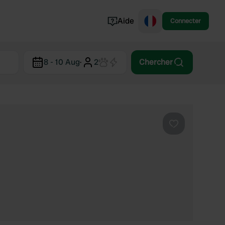
Aide
Connecter
Norvège
8 - 10 Aug
·
2
Chercher
Portugal
Danemark
Croatie
Voir tout...
Préféré