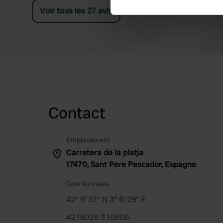
Voir tous les 27 avis
We use cookies to personalis
information about your use of
other information that you’ve
Contact
Emplacement
Carretera de la platja
17470, Sant Pere Pescador, Espagne
Coordonnées
42° 9' 37" N 3° 6' 29" E
42.16029 3.10806