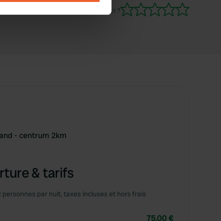
donné. C'est pourquoi seulement les 4 étoiles
Es-tu déjà venu ici ?
se our traffic. We also share
ers who may combine it with
 services.
rand - centrum 2km
ture & tarifs
2 personnes par nuit, taxes incluses et hors frais
75,00 €