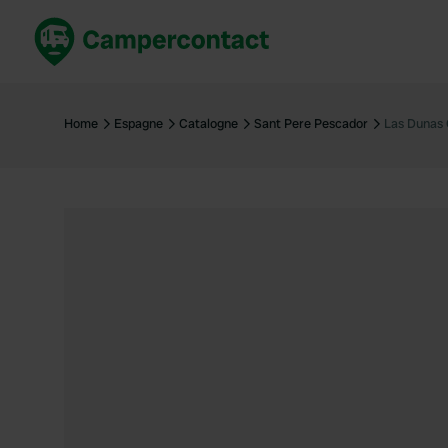
Réservez maintenant
Les meil
France
France
Home
Espagne
Catalogne
Sant Pere Pescador
Las Dunas 
Italie
Italie
Espagne
Espagne
Allemagne
Allemagn
Voir tout...
Pays-Bas