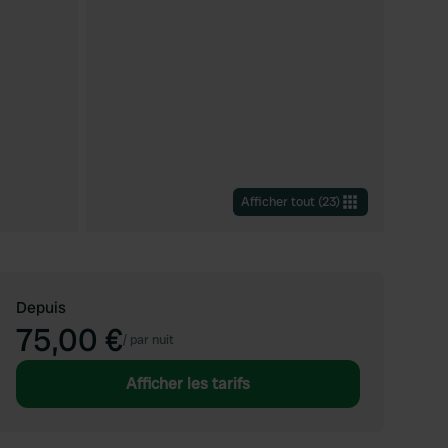
Afficher tout
(
23
)
Depuis
75,00 €
/
par nuit
Afficher les tarifs