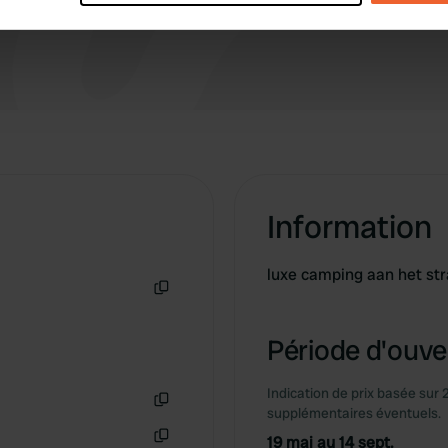
e content and ads, to provide social media features and to analy
 our site with our social media, advertising and analytics partn
 provided to them or that they’ve collected from your use of their
Information
luxe camping aan het st
Copie
Période d'ouver
Indication de prix basée sur 
supplémentaires éventuels.
Copie
19 mai au 14 sept.