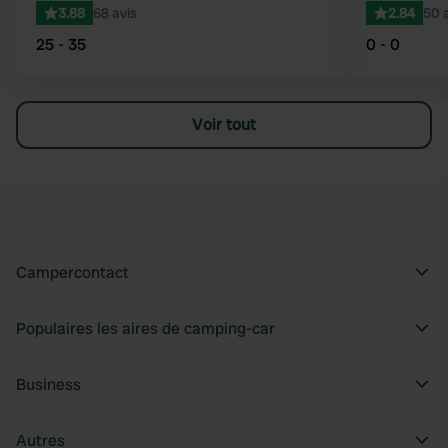
3.88
68 avis
2.84
50 
25 - 35
0 - 0
Voir tout
Campercontact
Populaires les aires de camping-car
Business
Autres