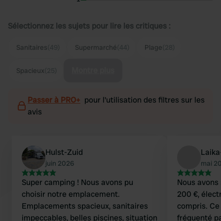
Sélectionnez les sujets pour lire les critiques :
Sanitaires
(49)
Supermarché
(44)
Plage
(28)
Montre plus
Spacieux
(25)
Passer à PRO+
pour l'utilisation des filtres sur les
avis
Hulst-Zuid
Laik
juin 2026
mai 2
Super camping ! Nous avons pu
Nous avons s
choisir notre emplacement.
200 €, électr
Emplacements spacieux, sanitaires
compris. Ce
impeccables, belles piscines, situation
fréquenté pa