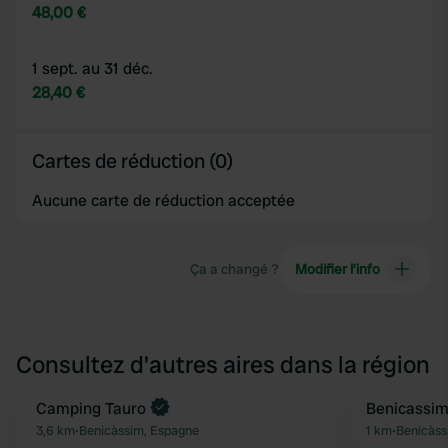
48,00 €
1 sept. au 31 déc.
28,40 €
Cartes de réduction (0)
Aucune carte de réduction acceptée
Ça a changé ?
Modifier l’info
Consultez d'autres aires dans la région
Reserve maintenant
Camping Tauro
Benicassi
Préféré
3,6 km
•
Benicàssim, Espagne
1 km
•
Benicàss