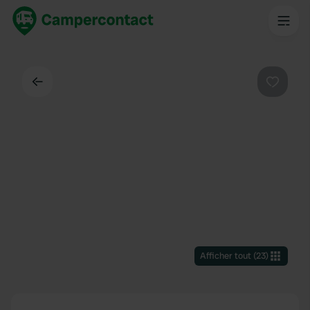
Dos
Préféré
Afficher tout
(
23
)