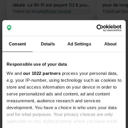
idéale. Le Wi-Fi est payant (12 € pour
pour de long
4 nuits). Le prix est de 27 €, ce qui est
Traduit par Google
Afficher l'original
réserver à 
Traduit par Go
très raisonnable pour un camping
spacieux rép
dans un cadre aussi magnifique.
différentes. 
Voir tous les 108 avis
Personnel accueillant.
propres avec
à 10 minute
Consent
Details
Ad Settings
About
sûr et calme
Es-tu déjà venu ici ?
Supermarché
Responsible use of your data
We and
our 1022 partners
process your personal data,
e.g. your IP-number, using technology such as cookies to
store and access information on your device in order to
Contact
serve personalized ads and content, ad and content
measurement, audience research and services
Emplacement
development. You have a choice in who uses your data
Carrer Joan Fuster 25
Copie
and for what purposes. Your privacy choices are only
12560, Benicàssim, Espagne
applicable on this digital property where you have made
your choices. You can change or withdraw your consent