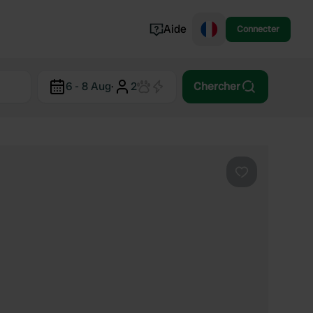
Aide
Connecter
Norvège
6 - 8 Aug
·
2
Chercher
Portugal
Danemark
Croatie
Voir tout...
Préféré