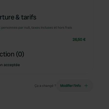
ture & tarifs
2 personnes par nuit, taxes incluses et hors frais
26,50 €
ction (0)
on acceptée
Ça a changé ?
Modifier l’info