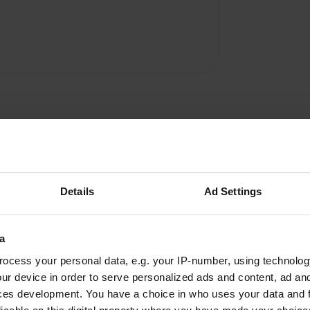
Details
Ad Settings
a
Armou
A
mars 2024
ocess your personal data, e.g. your IP-number, using technolog
ur device in order to serve personalized ads and content, ad a
Quel joli camping ! Accueil très chaleureux ! De
ces development. You have a choice in who uses your data and 
très beaux « bâtiments à la Gaudi » construits