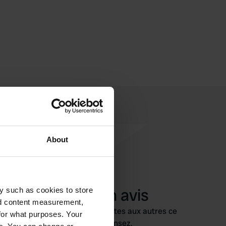
About
Ajouter un avis
y such as cookies to store
nd content measurement,
Vous êtes déjà venu ici ? Dites aux autres ce
for what purposes. Your
que vous en pensez.