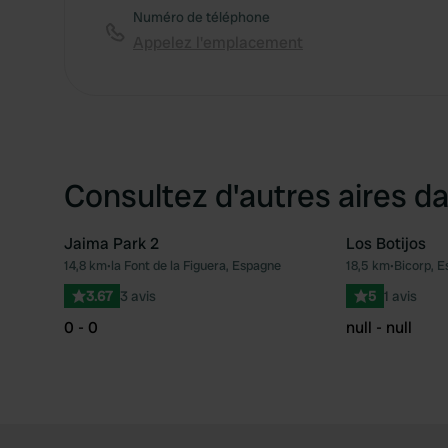
Numéro de téléphone
Appelez l'emplacement
Consultez d'autres aires da
Jaima Park 2
Los Botijos
14,8 km
•
la Font de la Figuera, Espagne
18,5 km
•
Bicorp, 
Préféré
3.67
3 avis
5
1 avis
0 - 0
null - null