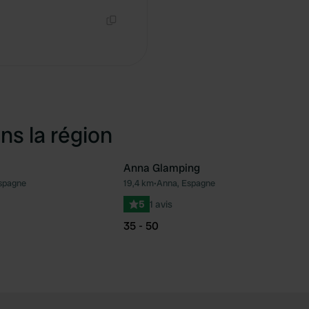
Copie
ns la région
Anna Glamping
Espagne
19,4 km
•
Anna, Espagne
Préféré
Pré
5
1 avis
35 - 50