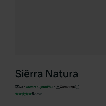
Siërra Natura
Campings
60
Ouvert aujourd'hui
5
2 avis