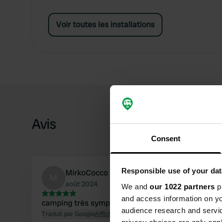
Voir toutes les installations
Avis
Consent
Responsible use of your dat
MirkoCocco
M
août 2024
We and
our 1022 partners
pr
and access information on yo
camping très sympa et ambiance super sympa !
audience research and servi
Traduit par Google
Afficher l'original