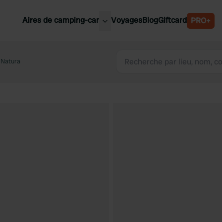
Aires de camping-car
Voyages
Blog
Giftcard
PRO+
leures aires de camping-car
Belgique
 Natura
Slovénie
Autriche
Suède
e
Suisse