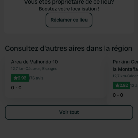
Vous êtes propriétaire de ce lieu?
Boostez votre localisation !
Réclamer ce lieu
Consultez d'autres aires dans la région
Area de Valhondo-10
Parking Ce
Préféré
12,7 km
•
Cáceres, Espagne
la Montaña
12,7 km
•
Cácer
2.92
176 avis
2.92
12 a
0 - 0
0 - 0
Voir tout