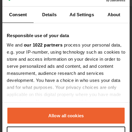
la cassette 
l'autre côté
Consent
Details
Ad Settings
About
Voir tous les 14 avis
grises est é
aire de trans
Es-tu déjà venu ici ?
Responsible use of your data
We and
our 1022 partners
process your personal data,
e.g. your IP-number, using technology such as cookies to
store and access information on your device in order to
serve personalized ads and content, ad and content
measurement, audience research and services
Contact
development. You have a choice in who uses your data
and for what purposes. Your privacy choices are only
applicable on this digital property where you have made
Emplacement
your choices. You can change or withdraw your consent
Calle Ronda de Muñoz Torrero
Copie
any time from the Cookie Declaration or by clicking on
10910, Malpartida de Cáceres, Espagne
the Privacy trigger icon.
Allow all cookies
Coordonnées
If you allow, we would also like to:
39° 26' 53" N 6° 30' 37" W