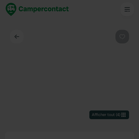
Dos
Préféré
Afficher tout
(
4
)