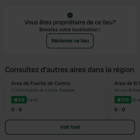
Vous êtes propriétaire de ce lieu?
Boostez votre localisation !
Réclamer ce lieu
Consultez d'autres aires dans la région
Area de Fuente de Cantos
Area de El 
Préféré
17,3 km
•
Fuente de Cantos, Espagne
19,1 km
•
El Rea
2.5
5 avis
3.15
20 a
0 - 0
0 - 0
Voir tout