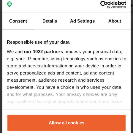
À part ça, c'est une très jolie ville.
était vraim
Traduit par Google
Afficher l'original
partout où l'
Traduit par Go
y a des gens
Consent
Details
Ad Settings
About
supermarché
Voir tous les 64 avis
de la rue.
Responsible use of your data
Es-tu déjà venu ici ?
We and
our 1022 partners
process your personal data,
e.g. your IP-number, using technology such as cookies to
store and access information on your device in order to
serve personalized ads and content, ad and content
measurement, audience research and services
development. You have a choice in who uses your data
Contact
and for what purposes. Your privacy choices are only
applicable on this digital property where you have made
your choices. You can change or withdraw your consent
Emplacement
any time from the Cookie Declaration or by clicking on
N-630
Copie
the Privacy trigger icon.
Allow all cookies
Monesterio, Espagne