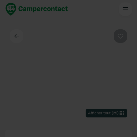
Dos
Préféré
Afficher tout
(
25
)