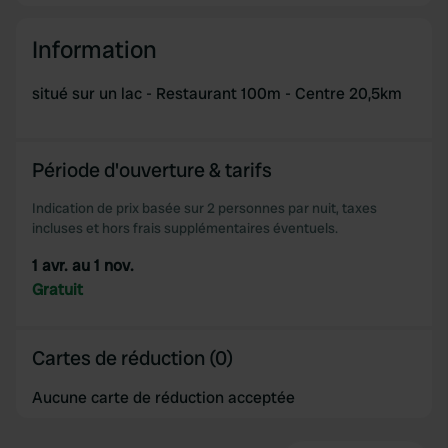
We use cookies to personalise content and ads, to
provide social media features and to analyse our traffic.
Information
We also share information about your use of our site with
our social media, advertising and analytics partners who
situé sur un lac - Restaurant 100m - Centre 20,5km
may combine it with other information that you’ve
provided to them or that they’ve collected from your use
of their services.
Période d'ouverture & tarifs
Indication de prix basée sur 2 personnes par nuit, taxes
incluses et hors frais supplémentaires éventuels.
1 avr. au 1 nov.
Gratuit
Cartes de réduction (0)
Aucune carte de réduction acceptée