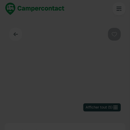
Dos
Préféré
Afficher tout
(
5
)