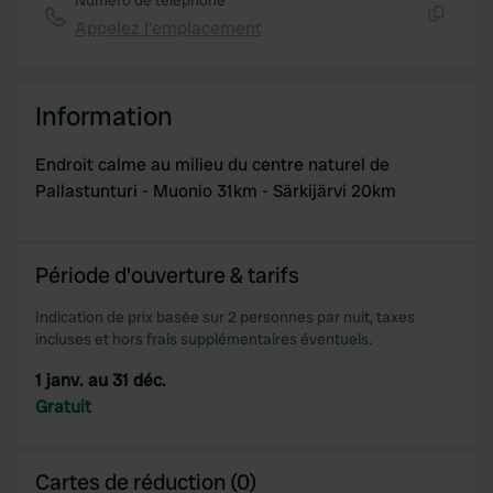
Numéro de téléphone
We also share information about your use of our site with
Appelez l'emplacement
Copie
our social media, advertising and analytics partners who
may combine it with other information that you’ve
provided to them or that they’ve collected from your use
Information
of their services.
Endroit calme au milieu du centre naturel de
Pallastunturi - Muonio 31km - Särkijärvi 20km
Période d'ouverture & tarifs
Indication de prix basée sur 2 personnes par nuit, taxes
incluses et hors frais supplémentaires éventuels.
1 janv. au 31 déc.
Gratuit
Cartes de réduction (0)