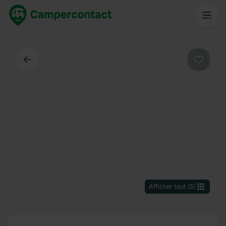
Dos
Préféré
Afficher tout
(
5
)