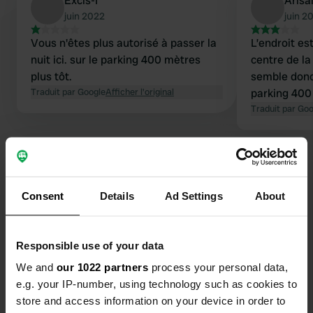
Excis-I
Arlsa
juin 2022
juin 2
Vous n'êtes plus autorisé à passer la
L’endroit es
nuit ici. sur le parking 400 mètres
centre de la
plus tôt.
semble donc
Traduit par Google
Afficher l'original
parking 400 
Traduit par Go
Consent
Details
Ad Settings
About
Contact
Responsible use of your data
Emplacement
We and
our 1022 partners
process your personal data,
Pallastunturintie 557
Copie
e.g. your IP-number, using technology such as cookies to
99330, Muonio, Finlande
store and access information on your device in order to