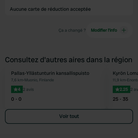
Aucune carte de réduction acceptée
Ça a changé ?
Modifier l’info
Consultez d'autres aires dans la région
Pallas-Yllästunturin kansallispuisto
Kyrön Lom
Préféré
7,6 km
•
Muonio, Finlande
11,9 km
•
Enonte
4
2 avis
2.25
2 av
0 - 0
25 - 35
Voir tout