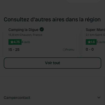
Consultez d'autres aires dans la région
Reserve maintenant
Camping la Digue
Super Marc
Préféré
15,8 km
•
Chauzon, France
2,1 km
•
Saint-
4.75
4 avis
1.6
5 avis
0 - 0
15 - 25
Promu
Voir tout
Campercontact