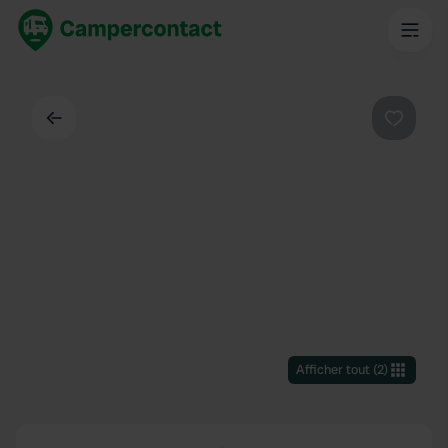
Dos
Préféré
Afficher tout
(
2
)