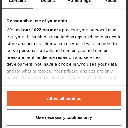
Consent
Details
Ad Settings
About
Responsible use of your data
We and
our 1022 partners
process your personal data,
e.g. your IP-number, using technology such as cookies to
Contact
store and access information on your device in order to
serve personalized ads and content, ad and content
measurement, audience research and services
Emplacement
development. You have a choice in who uses your data
D259
Copie
and for what purposes. Your privacy choices are only
Saint-Privat, France
applicable on this digital property where you have made
Coordonnées
your choices. You can change or withdraw your consent
44° 37' 12" N 4° 25' 55" E
any time from the Cookie Declaration or by clicking on
Copie
the Privacy trigger icon.
Allow all cookies
44.61991 4.43208
Copie
If you allow, we would also like to:
Code du site
Use necessary cookies only
Collect information about your geographical location
52767
Copie
which can be accurate to within several meters