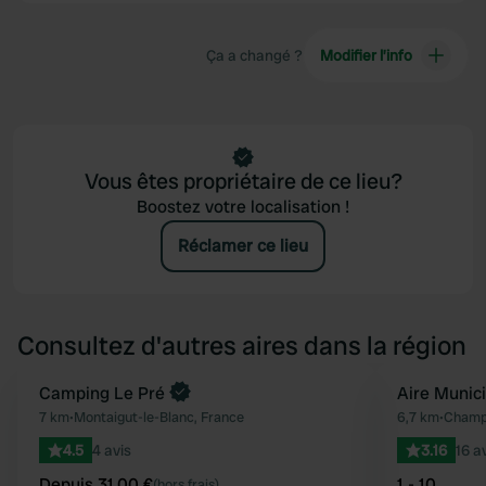
Ça a changé ?
Modifier l’info
Vous êtes propriétaire de ce lieu?
Boostez votre localisation !
Réclamer ce lieu
Consultez d'autres aires dans la région
Reserve maintenant
Camping Le Pré
Aire Munic
Préféré
7 km
•
Montaigut-le-Blanc, France
6,7 km
•
Champe
4.5
4 avis
3.16
16 a
Depuis 31,00 €
1 - 10
(hors frais)