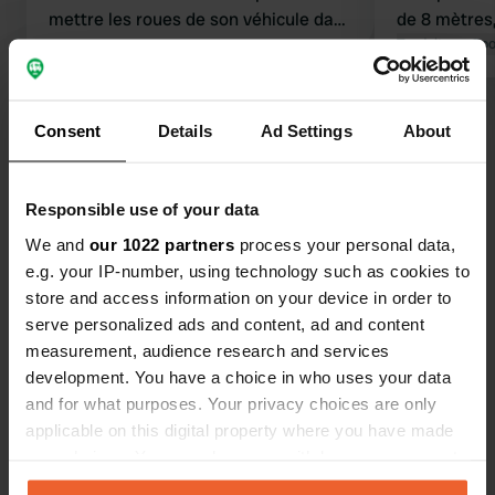
mettre les roues de son véhicule dans
de 8 mètres,
un trou. Conclusion lamentable
relever C'es
Traduit par Go
tout est per
aussi une te
Voir tous les 38 avis
Consent
Details
Ad Settings
About
Es-tu déjà venu ici ?
Responsible use of your data
We and
our 1022 partners
process your personal data,
e.g. your IP-number, using technology such as cookies to
store and access information on your device in order to
serve personalized ads and content, ad and content
Contact
measurement, audience research and services
development. You have a choice in who uses your data
and for what purposes. Your privacy choices are only
Emplacement
applicable on this digital property where you have made
Chemin du Clos 3
Copie
your choices. You can change or withdraw your consent
63320, Tourzel-Ronzières, France
any time from the Cookie Declaration or by clicking on