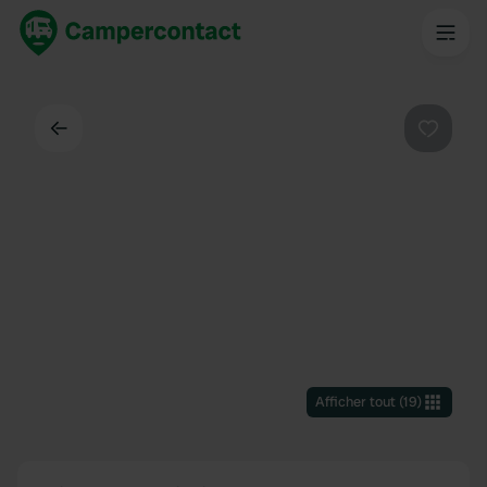
Dos
Préféré
Afficher tout
(
19
)