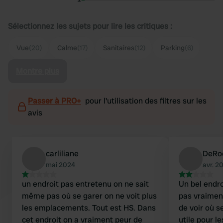
Sélectionnez les sujets pour lire les critiques :
Vue
(20)
Calme
(17)
Sanitaires
(12)
Parking
(6)
Montre plus
Passer à PRO+
pour l'utilisation des filtres sur les
avis
carliliane
DeRo
mai 2024
avr. 2
un endroit pas entretenu on ne sait
Un bel endro
même pas où se garer on ne voit plus
pas vraiment
les emplacements. Tout est HS. Dans
de voir où s
cet endroit on a vraiment peur de
utile pour l