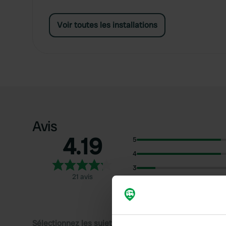
Voir toutes les installations
Avis
4.19
5
4
3
21 avis
2
1
Sélectionnez les sujets pour lire les critiques :