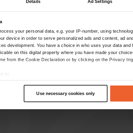
Details
Ad Settings
Montre plus
ène
(6)
a
les avis
ocess your personal data, e.g. your IP-number, using technolog
ur device in order to serve personalized ads and content, ad a
ces development. You have a choice in who uses your data and 
licable on this digital property where you have made your choic
Bierdop
B
e from the Cookie Declaration or by clicking on the Privacy trig
sept. 2025
Quatre étoiles pour l'emplacement et l'accueil
e to:
chaleureux. Agréable et calme. Belle vue.
t your geographical location which can be accurate to within sev
Traduit par Google
Afficher l'original
tively scanning it for specific characteristics (fingerprinting)
Use necessary cookies only
 personal data is processed and set your preferences in the
det
e content and ads, to provide social media features and to analy
 our site with our social media, advertising and analytics partn
 provided to them or that they’ve collected from your use of their