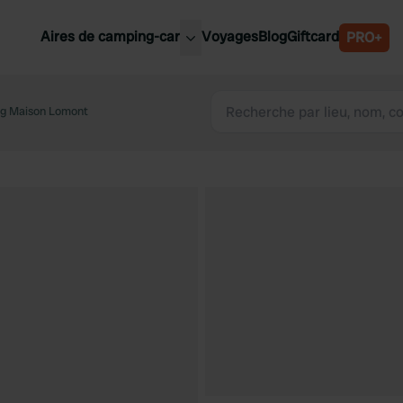
Aires de camping-car
Voyages
Blog
Giftcard
PRO+
leures aires de camping-car
Belgique
g Maison Lomont
Slovénie
Autriche
Suède
e
Suisse