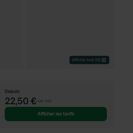
Afficher tout
(
19
)
Depuis
22,50 €
/
par nuit
Afficher les tarifs