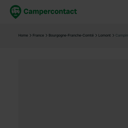
Réservez maintenant
Les meil
France
France
Home
France
Bourgogne-Franche-Comté
Lomont
Campin
Italie
Italie
Espagne
Espagne
Allemagne
Allemagn
Voir tout...
Pays-Bas