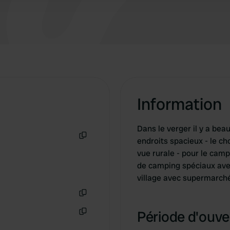
Information
Dans le verger il y a bea
endroits spacieux - le ch
Copie
vue rurale - pour le cam
de camping spéciaux avec
village avec supermarché
Copie
Période d'ouver
Copie