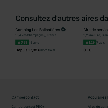
Consultez d'autres aires da
Camping Les Ballastières
Aire de servi
Reserve maintenant
10,4 km
•
Champagney, France
9,2 km
•
Lure, Fra
Préféré
3.89
19 avis
1.29
7 avis
Depuis 17,88 €
0 - 0
(hors frais)
Campercontact
Populaires 
Campercontact PRO+
Aires de cam