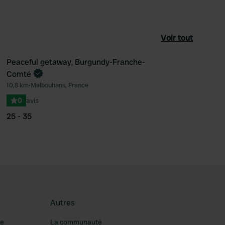
Voir tout
Peaceful getaway, Burgundy-Franche-
Reserve maintenant
Comté
féré
Préféré
10,8 km
•
Malbouhans, France
0
avis
25 - 35
Autres
re
La communauté