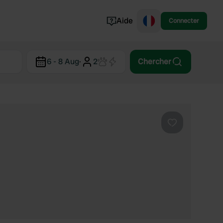
Aide
Connecter
Norvège
6 - 8 Aug
·
2
Chercher
Portugal
Danemark
Croatie
Voir tout...
Préféré