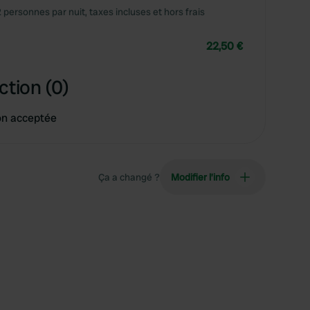
2 personnes par nuit, taxes incluses et hors frais
22,50 €
ction (0)
on acceptée
Ça a changé ?
Modifier l’info