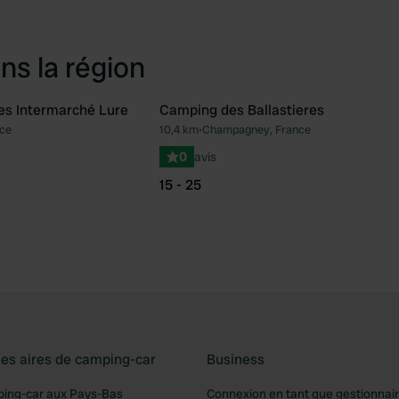
ns la région
ces Intermarché Lure
Camping des Ballastieres
nce
10,4 km
•
Champagney, France
Préféré
Pré
0
avis
15 - 25
les aires de camping-car
Business
ping-car aux Pays-Bas
Connexion en tant que gestionnai