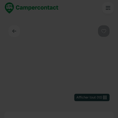
Dos
Préféré
Afficher tout
(
10
)