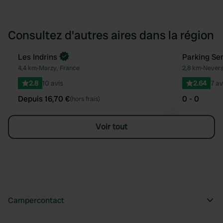
Consultez d'autres aires dans la région
Reserve maintenant
Les Indrins
Parking Sen
Préféré
4,4 km
•
Marzy, France
2,8 km
•
Nevers
2.8
10 avis
2.64
7 av
Depuis 16,70 €
0 - 0
(hors frais)
Voir tout
Campercontact