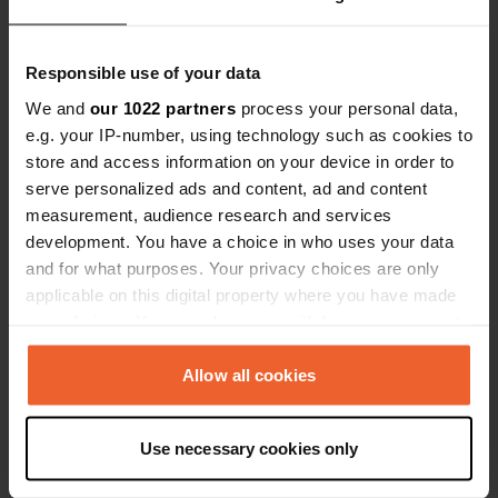
une poubelle sont à disposition.
Es-tu déjà venu ici ?
Responsible use of your data
We and
our 1022 partners
process your personal data,
e.g. your IP-number, using technology such as cookies to
store and access information on your device in order to
serve personalized ads and content, ad and content
measurement, audience research and services
Contact
development. You have a choice in who uses your data
and for what purposes. Your privacy choices are only
Emplacement
applicable on this digital property where you have made
Quai de la Jonction
Copie
your choices. You can change or withdraw your consent
58000, Nevers, France
any time from the Cookie Declaration or by clicking on
the Privacy trigger icon.
Allow all cookies
Coordonnées
46° 58' 42" N 3° 9' 59" E
If you allow, we would also like to:
Copie
Use necessary cookies only
Collect information about your geographical location
46.97824 3.16645
Copie
which can be accurate to within several meters