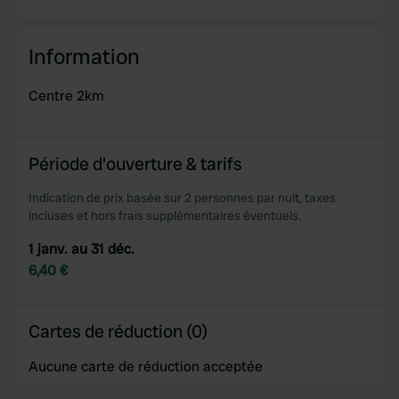
We use cookies to personalise content and ads, to
provide social media features and to analyse our traffic.
Information
We also share information about your use of our site with
our social media, advertising and analytics partners who
Centre 2km
may combine it with other information that you’ve
provided to them or that they’ve collected from your use
of their services.
Période d'ouverture & tarifs
Indication de prix basée sur 2 personnes par nuit, taxes
incluses et hors frais supplémentaires éventuels.
1 janv. au 31 déc.
6,40 €
Cartes de réduction (0)
Aucune carte de réduction acceptée