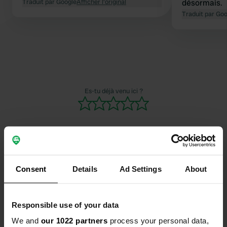
Traduit par Google
Afficher l'original
désormais.
Traduit par Go
Es-tu déjà venu ici ?
Contact
Consent
Details
Ad Settings
About
Emplacement
Responsible use of your data
Cours Charlemagne 2
Copie
29900, Concarneau, France
We and
our 1022 partners
process your personal data,