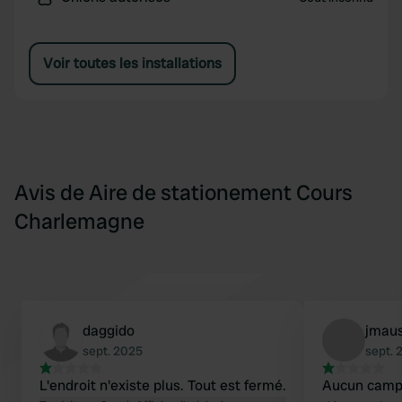
Voir toutes les installations
Avis de Aire de stationement Cours
Charlemagne
daggido
jmaus
sept. 2025
sept. 
L'endroit n'existe plus. Tout est fermé.
Aucun campi