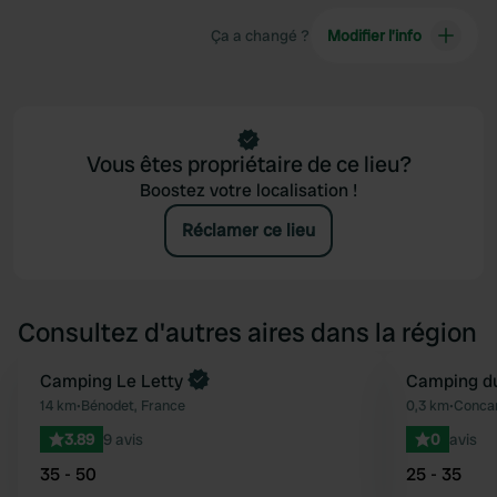
Ça a changé ?
Modifier l’info
Vous êtes propriétaire de ce lieu?
Boostez votre localisation !
Réclamer ce lieu
Consultez d'autres aires dans la région
Camping Le Letty
Camping du
Préféré
14 km
•
Bénodet, France
0,3 km
•
Concar
3.89
9 avis
0
avis
35 - 50
25 - 35