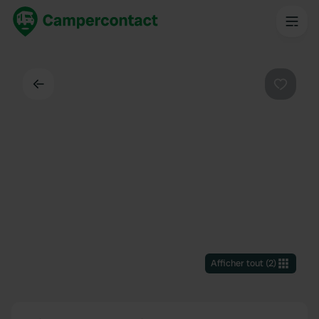
Dos
Préféré
Afficher tout
(
2
)