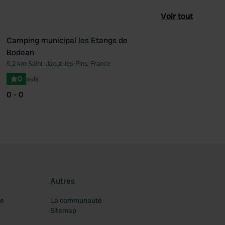
Voir tout
Camping municipal les Etangs de
Bodean
féré
Préféré
5,2 km
•
Saint-Jacut-les-Pins, France
0
avis
0 - 0
Autres
re
La communauté
Sitemap