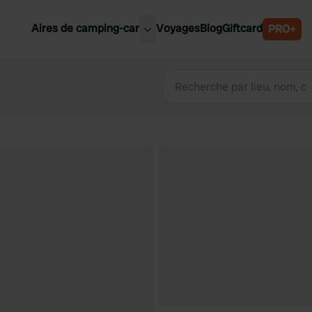
Aires de camping-car
Voyages
Blog
Giftcard
PRO+
leures aires de camping-car
Belgique
Slovénie
Autriche
Suède
e
Suisse