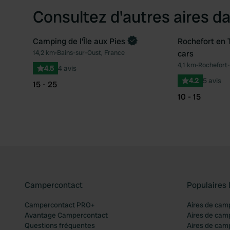
Consultez d'autres aires da
Camping de l'Île aux Pies
Rochefort en 
Reserve maintenant
14,2 km
•
Bains-sur-Oust, France
cars
Préféré
4,1 km
•
Rochefort-
4.5
4 avis
4.2
5 avis
15 - 25
10 - 15
Campercontact
Populaires 
Campercontact PRO+
Aires de cam
Avantage Campercontact
Aires de cam
Questions fréquentes
Aires de cam