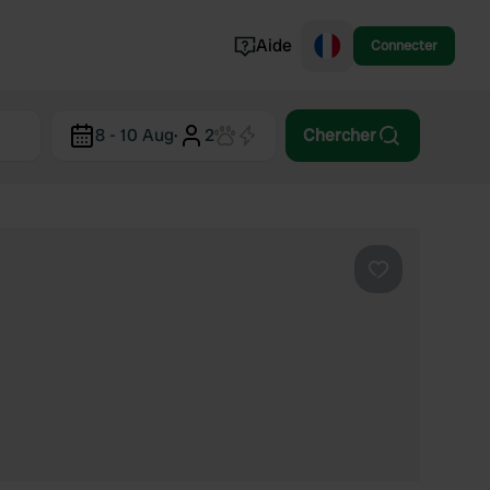
Aide
Connecter
Norvège
8 - 10 Aug
·
2
Chercher
Portugal
Danemark
Croatie
Voir tout...
Préféré