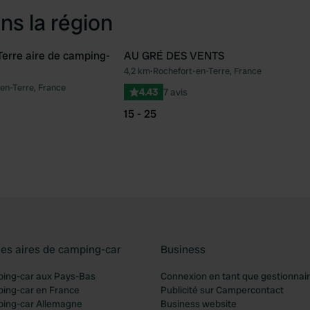
ns la région
Terre aire de camping-
AU GRÉ DES VENTS
4,2 km
•
Rochefort-en-Terre, France
Préféré
Pré
en-Terre, France
4.43
7 avis
15 - 25
les aires de camping-car
Business
ping-car aux Pays-Bas
Connexion en tant que gestionnai
ping-car en France
Publicité sur Campercontact
ping-car Allemagne
Business website