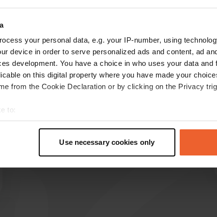
a
ocess your personal data, e.g. your IP-number, using technolog
les avis
ur device in order to serve personalized ads and content, ad a
ces development. You have a choice in who uses your data and 
licable on this digital property where you have made your choic
traceypeace
e from the Cookie Declaration or by clicking on the Privacy trig
t
sept. 2024
e to:
bel endroit calme, tous les services et WiFi
t your geographical location which can be accurate to within sev
gratuit
tively scanning it for specific characteristics (fingerprinting)
Traduit par Google
Afficher l'original
Use necessary cookies only
 personal data is processed and set your preferences in the
det
e content and ads, to provide social media features and to analy
 our site with our social media, advertising and analytics partn
 provided to them or that they’ve collected from your use of their