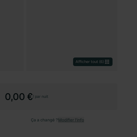
Afficher tout
(
6
)
0,00 €
/
par nuit
Ça a changé ?
Modifier l’info