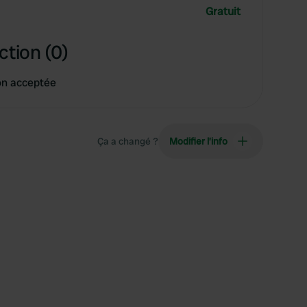
Gratuit
ction (0)
on acceptée
Ça a changé ?
Modifier l’info