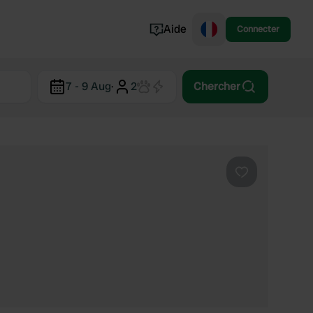
Aide
Connecter
Norvège
7 - 9 Aug
·
2
Chercher
Portugal
Danemark
Croatie
Voir tout...
Préféré