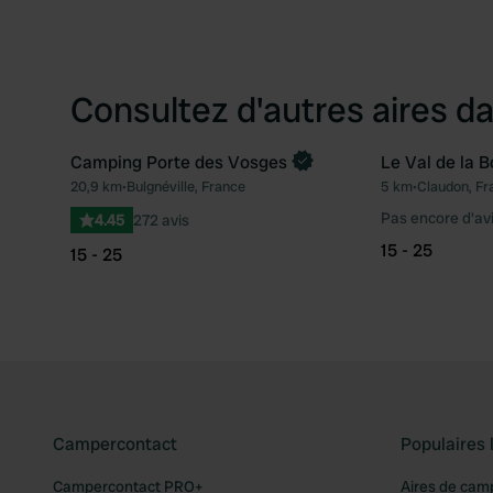
Consultez d'autres aires da
Camping Porte des Vosges
Le Val de la 
20,9 km
•
Bulgnéville, France
5 km
•
Claudon, Fr
Préféré
Pas encore d'av
4.45
272 avis
15 - 25
15 - 25
Campercontact
Populaires 
Campercontact PRO+
Aires de cam