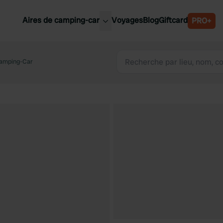
Aires de camping-car
Voyages
Blog
Giftcard
PRO+
leures aires de camping-car
Belgique
Camping-Car
Slovénie
Autriche
Suède
e
Suisse