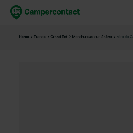
Réservez maintenant
Les meil
France
France
Home
France
Grand Est
Monthureux-sur-Saône
Aire de 
Italie
Italie
Espagne
Espagne
Allemagne
Allemagn
Voir tout...
Pays-Bas