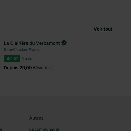
Voir tout
La Clairière du Verbamont
Reserve maintenant
8 km
•
Claudon, France
féré
Préféré
4.57
14 avis
Depuis 20,00 €
(hors frais)
Autres
re
La communauté