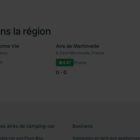
ns la région
Bonne Vie
Aire de Martinvelle
ance
6,3 km
•
Martinvelle, France
Préféré
Pré
is
4.67
15 avis
0 - 0
les aires de camping-car
Business
ping-car aux Pays-Bas
Connexion en tant que gestionnai