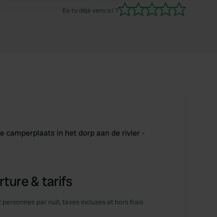
contents de ce genre d'endroits. Merci pour la
Es-tu déjà venu ici ?
communauté.
e camperplaats in het dorp aan de rivier -
ture & tarifs
2 personnes par nuit, taxes incluses et hors frais