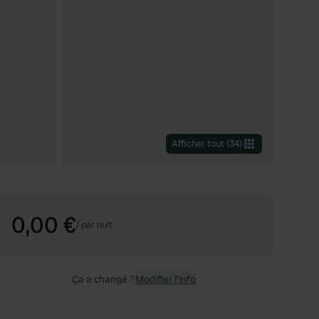
Afficher tout
(
34
)
0,00 €
/
par nuit
Ça a changé ?
Modifier l’info