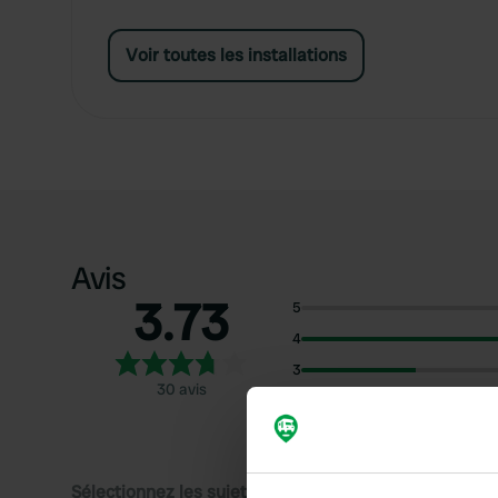
Voir toutes les installations
Avis
3.73
5
4
3
30 avis
2
1
Sélectionnez les sujets pour lire les critiques :