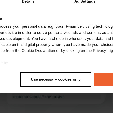
Details
Ad Settings
Montre plus
age
(6)
a
les avis
ocess your personal data, e.g. your IP-number, using technolog
ur device in order to serve personalized ads and content, ad a
ces development. You have a choice in who uses your data and 
licable on this digital property where you have made your choic
rijzenderon
r
e from the Cookie Declaration or by clicking on the Privacy trig
juin 2025
Nous étions ici pour le week-end de la
e to:
Pentecôte, grande tente de fête. Nous sommes
t your geographical location which can be accurate to within sev
passés en voiture. L'endroit est bien, les
tively scanning it for specific characteristics (fingerprinting)
installations sont correctes, bien que les
Use necessary cookies only
 personal data is processed and set your preferences in the
det
toilettes pour femmes soient fermées à clé, les
toilettes pour hommes sont clairsemées mais
lire la suite
e content and ads, to provide social media features and to analy
propres. Dans l'ensemble, un super endroit 👍🏽
Traduit par Google
Afficher l'original
 our site with our social media, advertising and analytics partn
 provided to them or that they’ve collected from your use of their