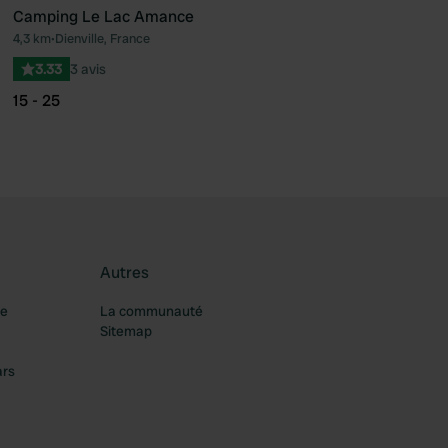
Camping Le Lac Amance
4,3 km
•
Dienville, France
féré
Préféré
3.33
3 avis
15 - 25
Autres
re
La communauté
Sitemap
ars