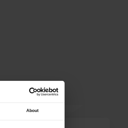
About
Els van G