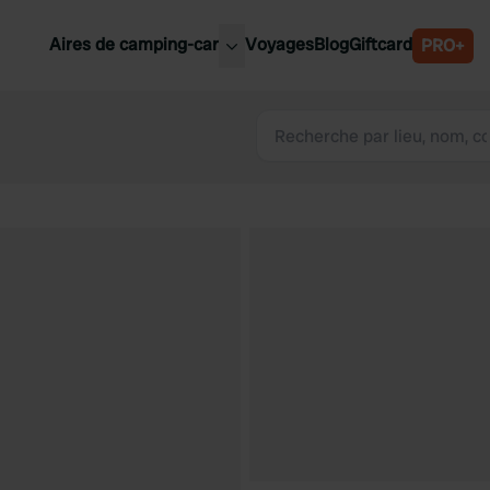
Aires de camping-car
Voyages
Blog
Giftcard
PRO+
leures aires de camping-car
Belgique
Slovénie
Autriche
Suède
e
Suisse