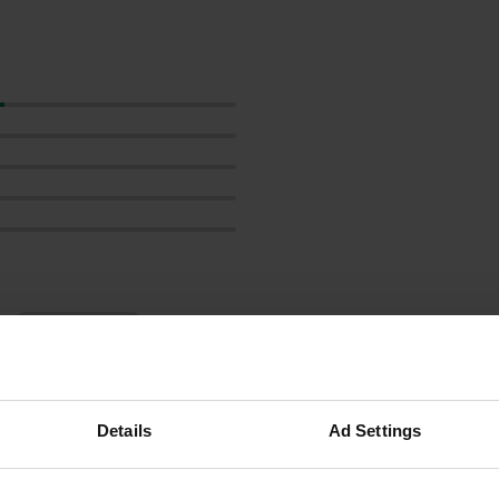
Montre plus
les avis
Details
Ad Settings
Adelaar21