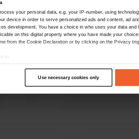
A
a
avr. 2026
ocess your personal data, e.g. your IP-number, using technolog
Magnifique camping, calme, on peut y faire de la
ur device in order to serve personalized ads and content, ad a
randonnée et du vélo.
ces development. You have a choice in who uses your data and 
Traduit par Google
Afficher l'original
licable on this digital property where you have made your choic
e from the Cookie Declaration or by clicking on the Privacy trig
e to:
t your geographical location which can be accurate to within sev
tively scanning it for specific characteristics (fingerprinting)
Use necessary cookies only
 personal data is processed and set your preferences in the
det
e content and ads, to provide social media features and to analy
 our site with our social media, advertising and analytics partn
 provided to them or that they’ve collected from your use of their