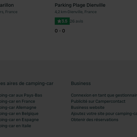
rillon
Parking Plage Dienville
rs, France
4,2 km
•
Dienville, France
Préféré
Pré
3.5
26 avis
0 - 0
les aires de camping-car
Business
ping-car aux Pays-Bas
Connexion en tant que gestionnai
ping-car en France
Publicité sur Campercontact
ping-car Allemagne
Business website
ping-car en Belgique
Ajoutez votre site pour camping-c
ping-car en Espagne
Obtenir des réservations
ing-car en Italie