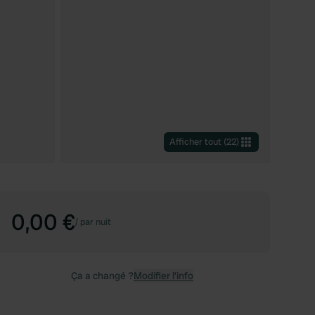
Afficher tout
(
22
)
0,00 €
/
par nuit
Ça a changé ?
Modifier l’info