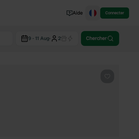
Aide
Connecter
Norvège
9 - 11 Aug
·
2
Chercher
Portugal
Danemark
Croatie
Voir tout...
Préféré