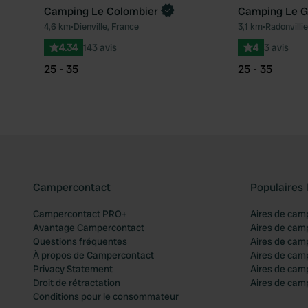
Camping Le Colombier
Camping Le Ga
Reserve maintenant
4,6 km
•
Dienville, France
3,1 km
•
Radonvillie
Préféré
4.34
143 avis
4
3 avis
25 - 35
25 - 35
Campercontact
Populaires 
Campercontact PRO+
Aires de cam
Avantage Campercontact
Aires de cam
Questions fréquentes
Aires de cam
À propos de Campercontact
Aires de cam
Privacy Statement
Aires de cam
Droit de rétractation
Aires de camp
Conditions pour le consommateur