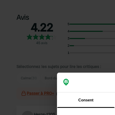
Avis
4.22
5
4
3
45 avis
2
1
Sélectionnez les sujets pour lire les critiques :
Calme
(31)
Bord du lac
(23)
Nature
(12)
Vue
(10)
Passer à PRO+
pour l'utilisation des filtres sur 
Consent
Heros-1205