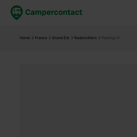
Réservez maintenant
Les meil
France
France
Home
France
Grand Est
Radonvilliers
Parking VI
Italie
Italie
Espagne
Espagne
Allemagne
Allemagn
Voir tout...
Pays-Bas