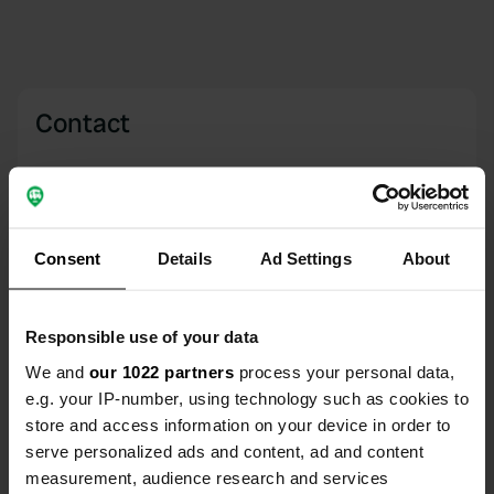
Contact
Emplacement
Rue des Sablonnières 78
Copie
59249, Aubers, France
Consent
Details
Ad Settings
About
Coordonnées
50° 35' 51" N 2° 48' 40" E
Copie
Responsible use of your data
50.59741251 2.81120179
We and
our 1022 partners
process your personal data,
Copie
e.g. your IP-number, using technology such as cookies to
Code du site
store and access information on your device in order to
114985
Copie
serve personalized ads and content, ad and content
PRO+
Passer à
measurement, audience research and services
PRO+
pour toutes les coordonnées