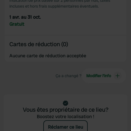
our social media, advertising and analytics partners who
Indication de prix basée sur 2 personnes par nuit, taxes
incluses et hors frais supplémentaires éventuels.
may combine it with other information that you’ve
provided to them or that they’ve collected from your use
1 avr. au 31 oct.
of their services.
Gratuit
Cartes de réduction (0)
Aucune carte de réduction acceptée
Ça a changé ?
Modifier l’info
Vous êtes propriétaire de ce lieu?
Boostez votre localisation !
Réclamer ce lieu