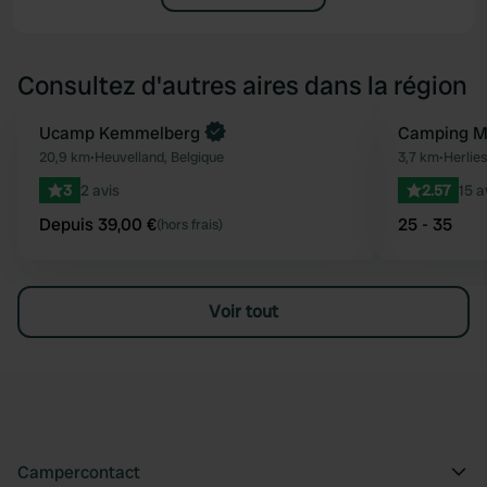
Consultez d'autres aires dans la région
Reserve maintenant
Ucamp Kemmelberg
Camping Mun
Préféré
20,9 km
•
Heuvelland, Belgique
3,7 km
•
Herlies
3
2 avis
2.57
15 a
Depuis 39,00 €
25 - 35
(hors frais)
Voir tout
Campercontact