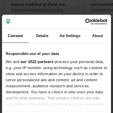
espace extérieur et d'une vue
communicati
magnifique sur la mer. La plage est
Traduit par Google
Afficher l'original
bonne. L'em
Traduit par Go
superbe et directement accessible
la plage, es
depuis le camping. Les sanitaires
Ce n'est pas
Voir tous les 76 avis
sont propres. Nous avons testé le
étoiles, mai
food truck ; les hamburgers sont
recherchions
Consent
Details
Ad Settings
About
bons.
y compris la
Es-tu déjà venu ici ?
correspond 
camping méri
Responsible use of your data
avis, un bon 
We and
our 1022 partners
process your personal data,
e.g. your IP-number, using technology such as cookies to
store and access information on your device in order to
Contact
serve personalized ads and content, ad and content
measurement, audience research and services
development. You have a choice in who uses your data
Emplacement
and for what purposes. Your privacy choices are only
Route de Cabourg 81
Copie
applicable on this digital property where you have made
14810, Merville-Franceville-Plage, France
your choices. You can change or withdraw your consent