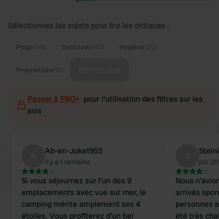
Sélectionnez les sujets pour lire les critiques :
Plage
(46)
Sanitaires
(43)
Hygiène
(20)
Montre plus
Propriétaire
(18)
Passer à PRO+
pour l'utilisation des filtres sur les
avis
Ab-en-Joke1955
Stein
A
S
Il y a 1 semaine
juil. 2
Si vous séjournez sur l'un des 9
Nous n'avio
emplacements avec vue sur mer, le
arrivés spo
camping mérite amplement ses 4
personnes av
étoiles. Vous profiterez d'un bel
été très cha