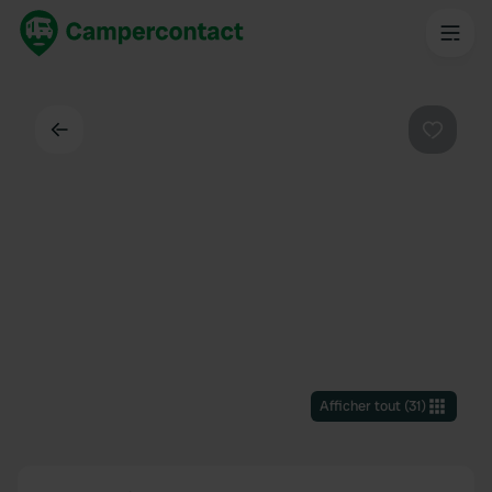
Dos
Préféré
Afficher tout
(
31
)