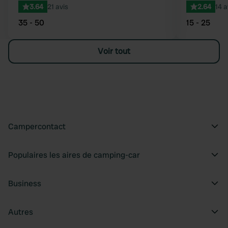
3.64
21 avis
2.64
14 a
35 - 50
15 - 25
Voir tout
Campercontact
Populaires les aires de camping-car
Business
Autres