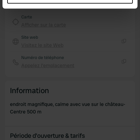
which can be accurate to within several meters
Identify your device by actively scanning it for
Carte
specific characteristics (fingerprinting)
Afficher sur la carte
Find out more about how your personal data is processed
and set your preferences in the
details section
.
Site web
Visitez le site Web
Copie
We use cookies to personalise content and ads, to
Numéro de téléphone
provide social media features and to analyse our traffic.
Appelez l'emplacement
We also share information about your use of our site with
Copie
our social media, advertising and analytics partners who
may combine it with other information that you’ve
Information
provided to them or that they’ve collected from your use
of their services.
endroit magnifique, calme avec vue sur le château-
Centre 500 m
Période d'ouverture & tarifs