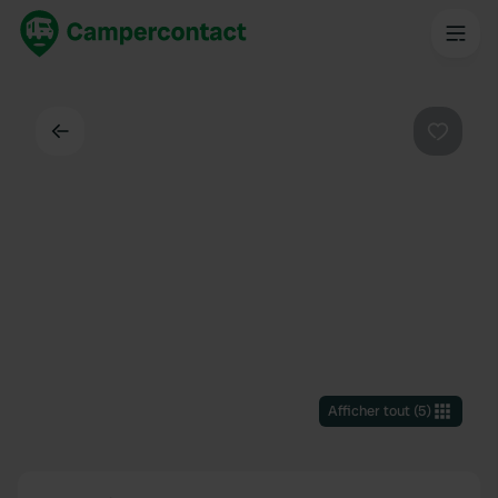
Dos
Préféré
Afficher tout
(
5
)