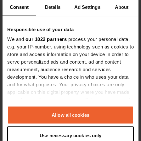
Consent
Details
Ad Settings
About
Responsible use of your data
Contact
We and
our 1022 partners
process your personal data,
e.g. your IP-number, using technology such as cookies to
Emplacement
store and access information on your device in order to
D90
Copie
serve personalized ads and content, ad and content
Coupiac, France
measurement, audience research and services
development. You have a choice in who uses your data
Coordonnées
and for what purposes. Your privacy choices are only
43° 57' 7" N 2° 35' 4" E
applicable on this digital property where you have made
Copie
43.95197 2.58443
your choices. You can change or withdraw your consent
Copie
any time from the Cookie Declaration or by clicking on
Code du site
the Privacy trigger icon.
Allow all cookies
1862
Copie
If you allow, we would also like to:
PRO+
Passer à
Use necessary cookies only
PRO+
Collect information about your geographical location
pour toutes les coordonnées