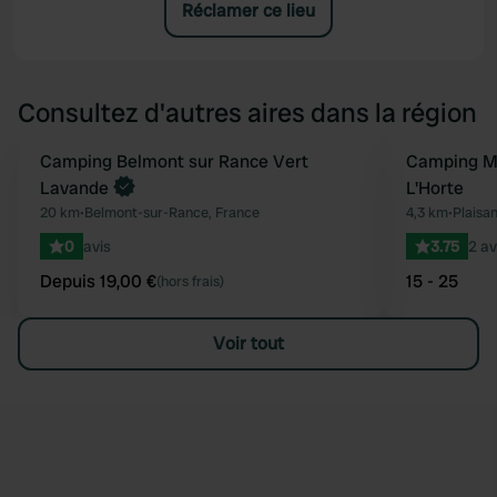
Réclamer ce lieu
Consultez d'autres aires dans la région
Reserve maintenant
Camping Belmont sur Rance Vert
Camping Mu
Préféré
Lavande
L'Horte
20 km
•
Belmont-sur-Rance, France
4,3 km
•
Plaisa
0
avis
3.75
2 av
Depuis 19,00 €
15 - 25
(hors frais)
Voir tout