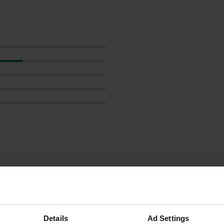
les avis
Details
Ad Settings
Joeks-camperplaatsen