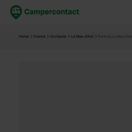
Réservez maintenant
Les meil
France
France
Home
France
Occitanie
Le Mas-d'Azil
Parking Le Maz d'Az
Italie
Italie
Espagne
Espagne
Allemagne
Allemagn
Voir tout...
Pays-Bas