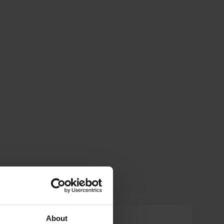
About
joopcley