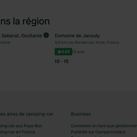
ns la région
Sabarat, Occitanie
Domaine de Jacouly
ntenant
France
4,9 km
•
Les Bordes-sur-Arize, France
Préféré
Pré
4.83
12 avis
10 - 15
les aires de camping-car
Business
ping-car aux Pays-Bas
Connexion en tant que gestionnai
ping-car en France
Publicité sur Campercontact