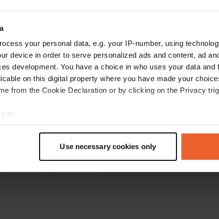
J
oct. 2018
Cp pratique pour visiter la grotte. La bonne
a
chose est que, avec votre camping-car, vous
ocess your personal data, e.g. your IP-number, using technolog
conduisez également à travers la grotte.
ur device in order to serve personalized ads and content, ad a
Seulement le matin à 10h15, visite en anglais.
ces development. You have a choice in who uses your data and 
Cafétéria et toilettes présentes, il n'y a rien à
licable on this digital property where you have made your choic
faire.
lire la suite
e from the Cookie Declaration or by clicking on the Privacy trig
Traduit par Google
Afficher l'original
e to:
t your geographical location which can be accurate to within sev
tively scanning it for specific characteristics (fingerprinting)
Use necessary cookies only
 personal data is processed and set your preferences in the
det
e content and ads, to provide social media features and to analy
 our site with our social media, advertising and analytics partn
 provided to them or that they’ve collected from your use of their