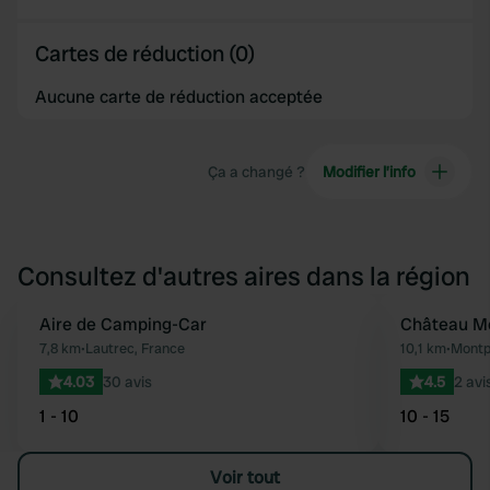
Cartes de réduction (0)
Aucune carte de réduction acceptée
Ça a changé ?
Modifier l’info
Consultez d'autres aires dans la région
Aire de Camping-Car
Château Mo
Préféré
7,8 km
•
Lautrec, France
10,1 km
•
Montpi
4.03
30 avis
4.5
2 avi
1 - 10
10 - 15
Voir tout