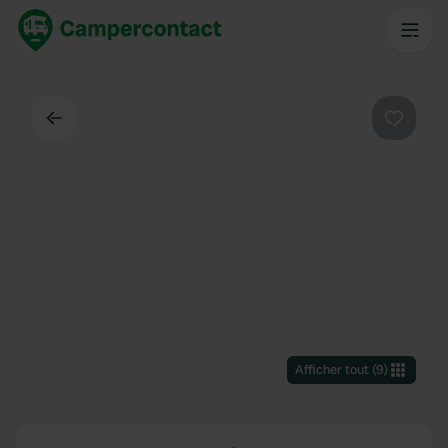
Dos
Préféré
Afficher tout
(
9
)