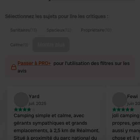
Sélectionnez les sujets pour lire les critiques :
Sanitaires
(13)
Spacieux
(12)
Propriétaire
(10)
Montre plus
Calme
(9)
Passer à PRO+
pour l'utilisation des filtres sur les
avis
Yard
Fewi
juil. 2025
juin 2
Camping simple et calme, avec
joli camping
gérants sympathiques et grands
propres, ge
emplacements, à 2,5 km de Réalmont.
aussi y man
Situé à proximité du parc national du
chose et il 