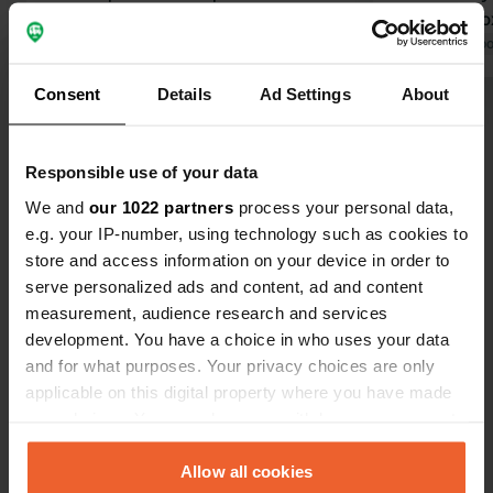
Haut-Langedoc.
matin. à pro
Traduit par Google
Afficher l'original
d'albi à cast
Traduit par Go
magnifique, 
Consent
Details
Ad Settings
About
vraiment le
Voir tous les 24 avis
Responsible use of your data
Es-tu déjà venu ici ?
We and
our 1022 partners
process your personal data,
e.g. your IP-number, using technology such as cookies to
store and access information on your device in order to
serve personalized ads and content, ad and content
measurement, audience research and services
development. You have a choice in who uses your data
Contact
and for what purposes. Your privacy choices are only
applicable on this digital property where you have made
Emplacement
your choices. You can change or withdraw your consent
Pomarède
Copie
any time from the Cookie Declaration or by clicking on
81120, Réalmont, France
the Privacy trigger icon.
Allow all cookies