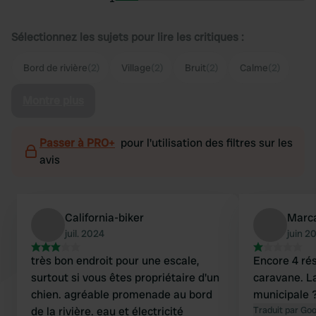
Sélectionnez les sujets pour lire les critiques :
Bord de rivière
(2)
Village
(2)
Bruit
(2)
Calme
(2)
Montre plus
Passer à PRO+
pour l'utilisation des filtres sur les
avis
California-biker
Marc
juil. 2024
juin 2
très bon endroit pour une escale,
Encore 4 ré
surtout si vous êtes propriétaire d'un
caravane. La
chien. agréable promenade au bord
municipale 
de la rivière. eau et électricité
Traduit par Go