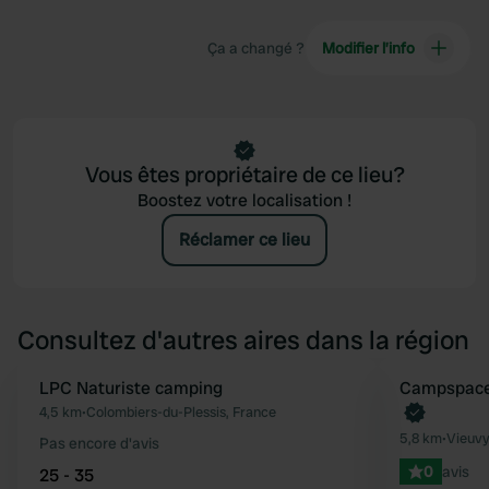
Ça a changé ?
Modifier l’info
Vous êtes propriétaire de ce lieu?
Boostez votre localisation !
Réclamer ce lieu
Consultez d'autres aires dans la région
LPC Naturiste camping
Reserve mainten
Campspace 
Préféré
4,5 km
•
Colombiers-du-Plessis, France
5,8 km
•
Vieuvy
Pas encore d'avis
0
avis
25 - 35