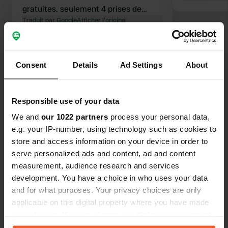
gratuites. seulement 4 prises de
courant sur un stand à côté des eaux
Traduit par Google
Afficher l'original
usées, donc de longs câbles sont
nécessaires.
Voir tous les 8 avis
Consent
Details
Ad Settings
About
Es-tu déjà venu ici ?
Responsible use of your data
We and
our 1022 partners
process your personal data,
e.g. your IP-number, using technology such as cookies to
store and access information on your device in order to
serve personalized ads and content, ad and content
Contact
measurement, audience research and services
development. You have a choice in who uses your data
Emplacement
and for what purposes. Your privacy choices are only
Rue du Maine
applicable on this digital property where you have made
Copie
53120, Gorron, France
your choices. You can change or withdraw your consent
any time from the Cookie Declaration or by clicking on