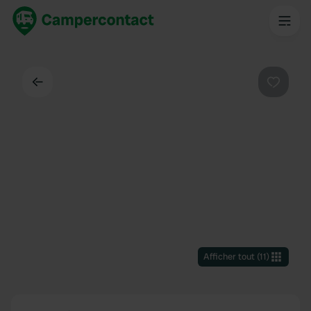
Dos
Préféré
Afficher tout
(
11
)