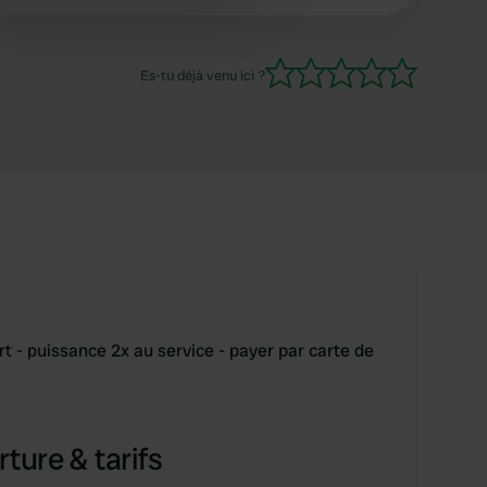
jour, extensible. Pour nous le top. Si vous le
 services.
souhaitez, vous pourrez également rejoindre les
stations de rafting et de promenades des
Es-tu déjà venu ici ?
environs.
ort - puissance 2x au service - payer par carte de
ture & tarifs