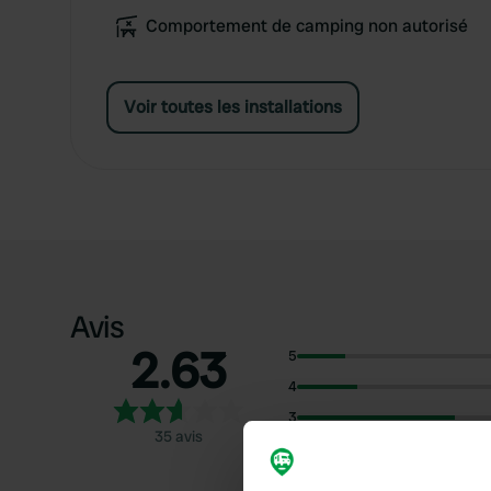
Comportement de camping non autorisé
Voir toutes les installations
Avis
2.63
5
4
3
35 avis
2
1