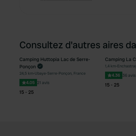
Consultez d'autres aires da
Camping Huttopia Lac de Serre-
Camping La 
Reserve maintenant
Ponçon
1,4 km
•
Enchastray
Préféré
24,5 km
•
Ubaye-Serre-Ponçon, France
4.36
36 avis
4.05
21 avis
15 - 25
15 - 25