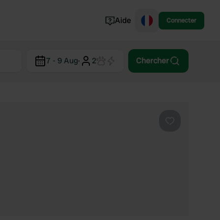
Aide
Connecter
Norvège
7 - 9 Aug
·
2
Chercher
Portugal
Danemark
Croatie
Voir tout...
Préféré