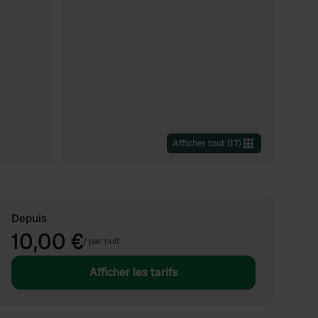
Afficher tout
(
17
)
Depuis
10,00 €
/
par nuit
Afficher les tarifs