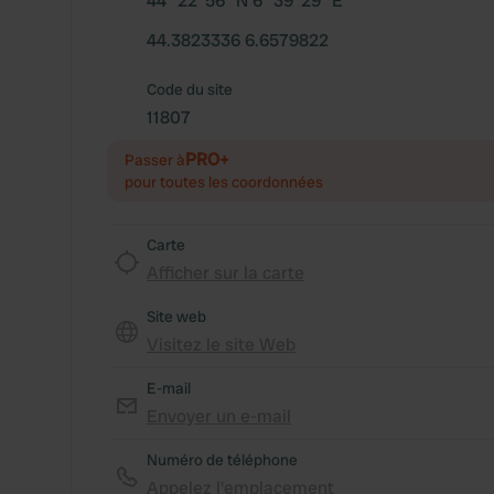
44° 22' 56" N 6° 39' 29" E
44.3823336 6.6579822
Code du site
11807
PRO+
Passer à
pour toutes les coordonnées
Carte
Afficher sur la carte
Site web
Visitez le site Web
E-mail
Envoyer un e-mail
Numéro de téléphone
Appelez l'emplacement