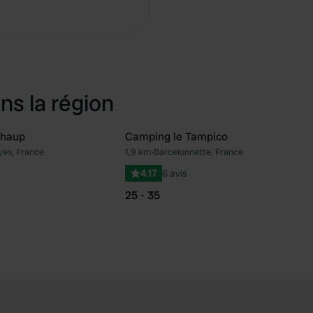
Copie
ns la région
Chaup
Camping le Tampico
es, France
1,9 km
•
Barcelonnette, France
Préféré
Pré
4.17
6 avis
25 - 35