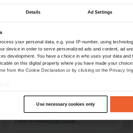
Details
Ad Settings
Montre plus
a
ocess your personal data, e.g. your IP-number, using technolog
les avis
ur device in order to serve personalized ads and content, ad a
ces development. You have a choice in who uses your data and 
licable on this digital property where you have made your choic
TestCase
T
e from the Cookie Declaration or by clicking on the Privacy trig
août 2025
e to:
Très bien situé et actuellement gratuit, mais la
barrière est levée et il est impossible de payer.
t your geographical location which can be accurate to within sev
La police passe de temps en temps. Les
tively scanning it for specific characteristics (fingerprinting)
Use necessary cookies only
meilleures coordonnées sont : 44.3821003,
 personal data is processed and set your preferences in the
det
6.6577638.
Traduit par Google
Afficher l'original
e content and ads, to provide social media features and to analy
 our site with our social media, advertising and analytics partn