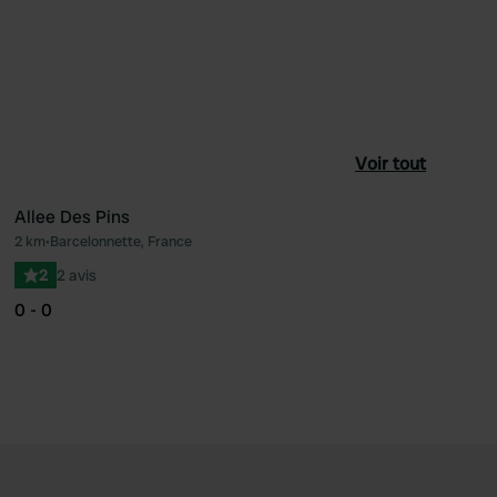
Voir tout
Allee Des Pins
2 km
•
Barcelonnette, France
féré
Préféré
2
2 avis
0 - 0