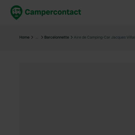
Réservez maintenant
Les meil
France
France
Home
…
Barcelonnette
Aire de Camping-Car Jacques Villa
Italie
Italie
Espagne
Espagne
Allemagne
Allemagn
Voir tout...
Pays-Bas