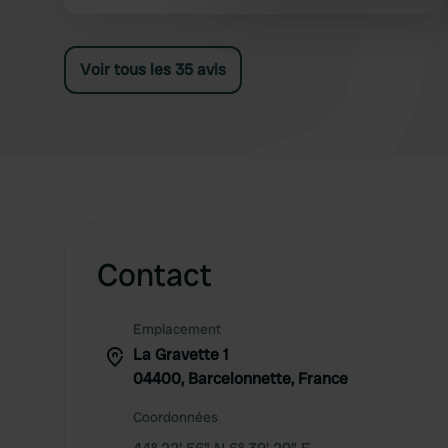
magnifique. Vous profiterez du soleil, mais aussi
other information that you’ve
de zones ombragées. Le camping est autorisé.
Le centre-ville, avec ses restaurants et ses
Voir tous les 35 avis
boutiques, est facilement accessible. Un endroit
vraiment exceptionnel !
Contact
Emplacement
La Gravette 1
04400, Barcelonnette, France
Coordonnées