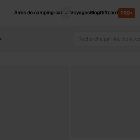
Aires de camping-car
Voyages
Blog
Giftcard
PRO+
leures aires de camping-car
Belgique
in
Slovénie
Autriche
Suède
e
Suisse