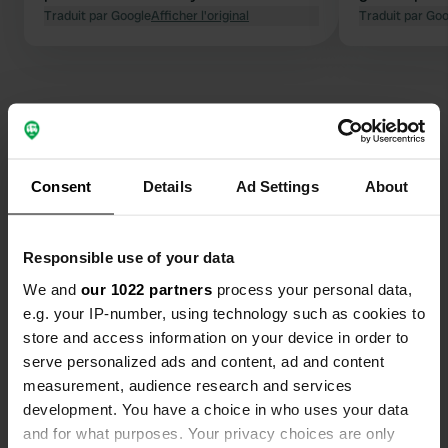
gratuit, il y a un mât au début où vous
Traduit par Google
Afficher l'original
golfe Ambra
Traduit par Go
pouvez vous connecter sans mot de
mène sur des
passe. Au fait, nous sommes allés un
Langune jusqu
peu plus loin jusqu'à la plage avec le
a de l'eau d
bar de plage Boheme. HORS HAUTE
SAISON, vous pouvez séjourner ici et
passer la nuit. » a demandé la police.
Contact
belle région.
Consent
Details
Ad Settings
About
Emplacement
Οdos xoris onomasia
Copie
Responsible use of your data
471 00, Arta Municipality, Grèce
We and
our 1022 partners
process your personal data,
Coordonnées
e.g. your IP-number, using technology such as cookies to
store and access information on your device in order to
39° 0' 48" N 20° 55' 4" E
Copie
serve personalized ads and content, ad and content
39.0134654 20.917719
measurement, audience research and services
Copie
development. You have a choice in who uses your data
Code du site
and for what purposes. Your privacy choices are only
104025