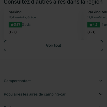
Consultez d'autres aires dans la région
parking
Parking Me
Préféré
17,4 km
•
Arta, Grèce
17,6 km
•
Munic
3.67
3 avis
4.21
14 a
0 - 0
0 - 0
Voir tout
Campercontact
Populaires les aires de camping-car