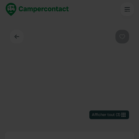
Dos
Préféré
Afficher tout
(
3
)