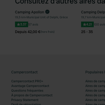
Consultez d'autres aires da
Camping Apollon
Camping Delp
Reserve maintenant
19,5 km
•
Municipal Unit of Delphi, Grèce
19,7 km
•
Municipal
Préféré
3.37
57 avis
4.21
100 avi
Depuis 42,00 €
25 - 35
(hors frais)
Campercontact
Populaires 
Campercontact PRO+
Aires de cam
Avantage Campercontact
Aires de cam
Questions fréquentes
Aires de cam
À propos de Campercontact
Aires de cam
Privacy Statement
Aires de cam
Droit de rétractation
Aires de camp