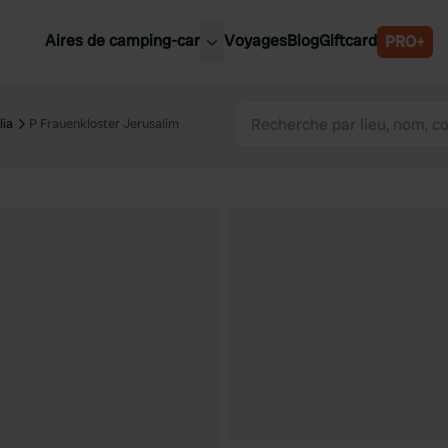
Aires de camping-car
Voyages
Blog
Giftcard
PRO+
leures aires de camping-car
Belgique
lia
P Frauenkloster Jerusalim
Slovénie
Autriche
Suède
e
Suisse