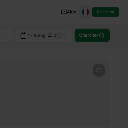
Aide
Connecter
Norvège
7 - 9 Aug
·
2
Chercher
Portugal
Danemark
Croatie
Voir tout...
Préféré