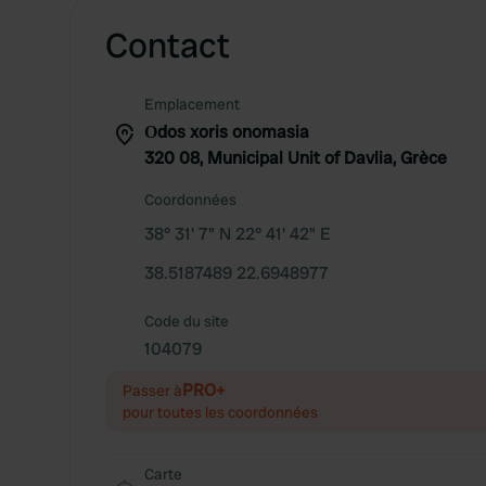
Contact
Emplacement
Οdos xoris onomasia
320 08, Municipal Unit of Davlia, Grèce
Coordonnées
38° 31' 7" N 22° 41' 42" E
38.5187489 22.6948977
Code du site
104079
PRO+
Passer à
pour toutes les coordonnées
Carte