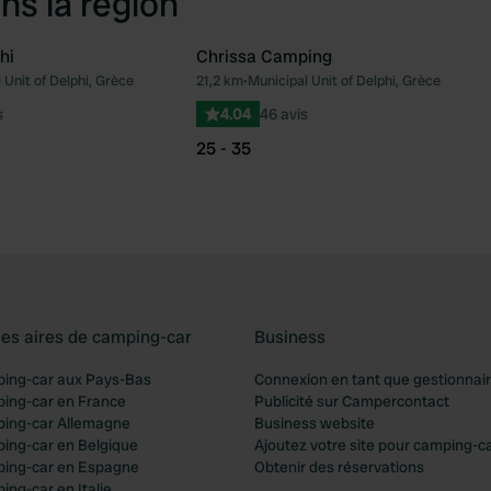
ns la région
hi
Chrissa Camping
 Unit of Delphi, Grèce
21,2 km
•
Municipal Unit of Delphi, Grèce
Préféré
Pré
s
4.04
46 avis
25 - 35
les aires de camping-car
Business
ping-car aux Pays-Bas
Connexion en tant que gestionnai
ping-car en France
Publicité sur Campercontact
ping-car Allemagne
Business website
ping-car en Belgique
Ajoutez votre site pour camping-c
ping-car en Espagne
Obtenir des réservations
ing-car en Italie