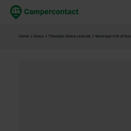
Réservez maintenant
Les meil
France
France
Home
Grèce
Thessalie-Grèce centrale
Municipal Unit of Dav
Italie
Italie
Espagne
Espagne
Allemagne
Allemagn
Voir tout...
Pays-Bas