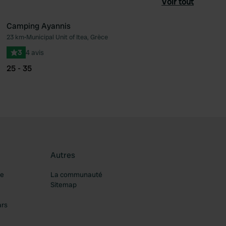
Voir tout
Camping Ayannis
23 km
•
Municipal Unit of Itea, Grèce
féré
Préféré
3
4 avis
25 - 35
Autres
re
La communauté
Sitemap
ars