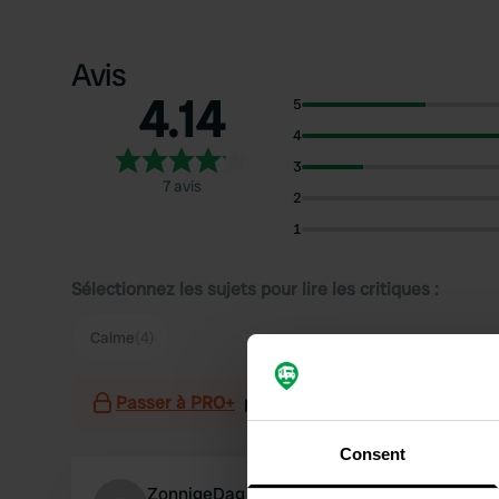
Avis
4.14
5
4
3
7 avis
2
1
Sélectionnez les sujets pour lire les critiques :
Calme
(4)
Passer à PRO+
pour l'utilisation des filtres sur 
Consent
ZonnigeDag