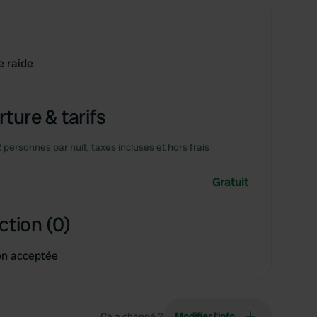
 raide
ture & tarifs
2 personnes par nuit, taxes incluses et hors frais
Gratuit
ction (0)
on acceptée
Ça a changé ?
Modifier l’info