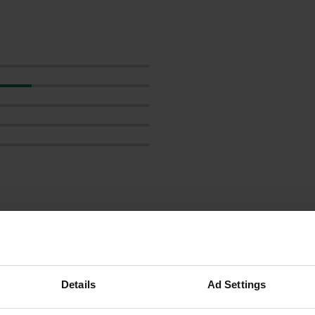
les avis
Details
Ad Settings
dickike