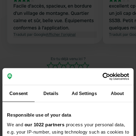
Facile d'accès, spacieux, en bordure
excellent c
d'un village de montagne. Quartier
un joli cap 
calme et sûr, belle vue. Équipements
SS3B. Petit 
conformes à l'application.
quelques mi
Traduit par Google
Afficher l'original
Traduit par Go
Es-tu déjà venu ici ?
Consent
Details
Ad Settings
About
Contact
Responsible use of your data
Emplacement
We and
our 1022 partners
process your personal data,
Via Umbria
Copie
e.g. your IP-number, using technology such as cookies to
47028, Verghereto, Italie