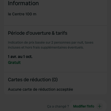
We use cookies to personalise content and ads, to
Information
provide social media features and to analyse our traffic.
We also share information about your use of our site with
le Centre 100 m
our social media, advertising and analytics partners who
may combine it with other information that you’ve
provided to them or that they’ve collected from your use
Période d'ouverture & tarifs
of their services.
Indication de prix basée sur 2 personnes par nuit, taxes
incluses et hors frais supplémentaires éventuels.
1 avr. au 1 oct.
Gratuit
Cartes de réduction (0)
Aucune carte de réduction acceptée
Ça a changé ?
Modifier l’info