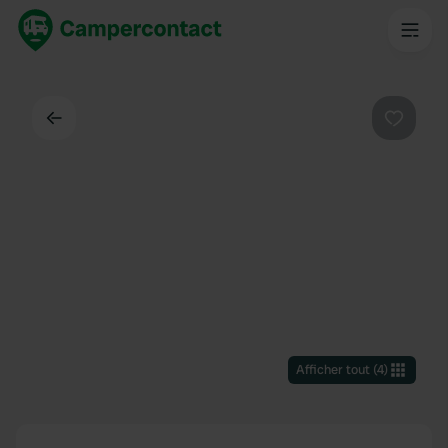
Dos
Préféré
Afficher tout
(
4
)