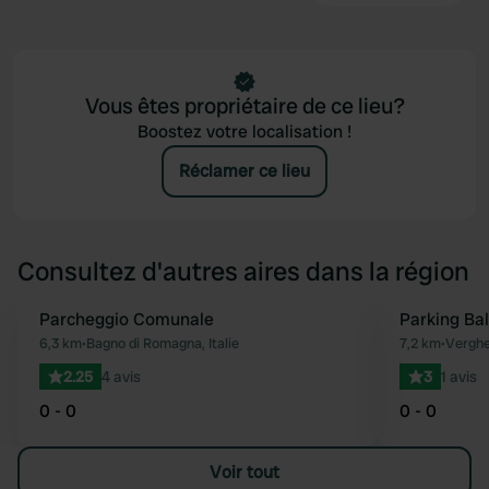
Vous êtes propriétaire de ce lieu?
Boostez votre localisation !
Réclamer ce lieu
Consultez d'autres aires dans la région
Parcheggio Comunale
Parking Ba
Préféré
6,3 km
•
Bagno di Romagna, Italie
7,2 km
•
Vergher
2.25
4 avis
3
1 avis
0 - 0
0 - 0
Voir tout