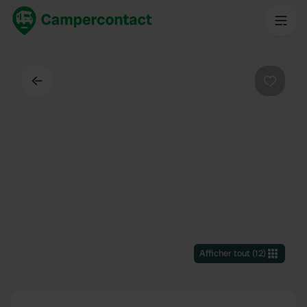
Dos
Préféré
Afficher tout
(
12
)