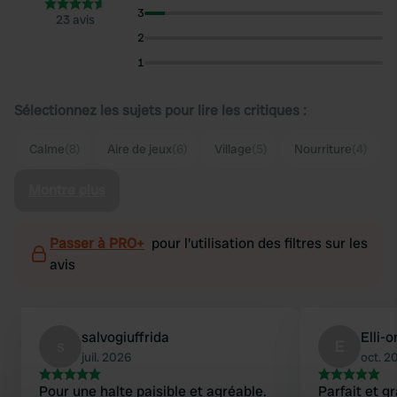
3
23 avis
2
1
Sélectionnez les sujets pour lire les critiques :
Calme
(8)
Aire de jeux
(6)
Village
(5)
Nourriture
(4)
Montre plus
Passer à PRO+
pour l'utilisation des filtres sur les
avis
salvogiuffrida
Elli-
s
E
juil. 2026
oct. 2
Pour une halte paisible et agréable.
Parfait et gr