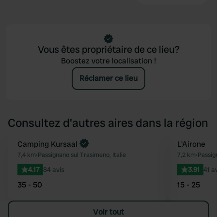
Vous êtes propriétaire de ce lieu?
Boostez votre localisation !
Réclamer ce lieu
Consultez d'autres aires dans la région
Reserve maintenant
Camping Kursaal
L'Airone
Préféré
7,4 km
•
Passignano sul Trasimeno, Italie
7,2 km
•
Passign
4.17
84 avis
3.91
41 a
35 - 50
15 - 25
Voir tout