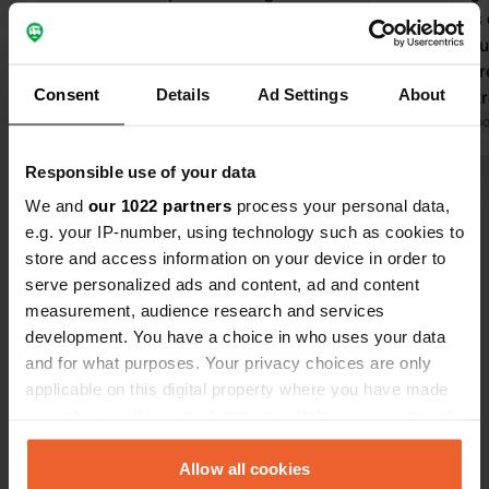
L'aire de stationnement est
et parcours 
entièrement équipée : branchement
Points d'ea
électrique, zone de
usées propres. Le restau
Consent
Details
Ad Settings
About
chargement/déchargement, aire de
Gianna se t
jeux pour enfants et appareils de
Traduit par Google
Afficher l'original
propose une 
Traduit par Go
fitness en plein air. Des panneaux
authentique 
Responsible use of your data
invitent à participer aux frais
de pizzas 
Voir tous les 23 avis
d'entretien. Merci !
We and
our 1022 partners
process your personal data,
e.g. your IP-number, using technology such as cookies to
store and access information on your device in order to
Es-tu déjà venu ici ?
serve personalized ads and content, ad and content
measurement, audience research and services
development. You have a choice in who uses your data
and for what purposes. Your privacy choices are only
applicable on this digital property where you have made
your choices. You can change or withdraw your consent
Contact
any time from the Cookie Declaration or by clicking on
the Privacy trigger icon.
Allow all cookies
Emplacement