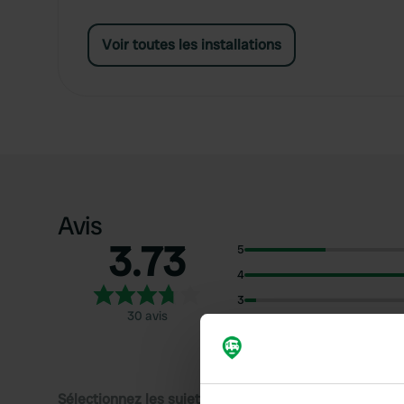
Voir toutes les installations
Avis
3.73
5
4
3
30 avis
2
1
Sélectionnez les sujets pour lire les critiques :