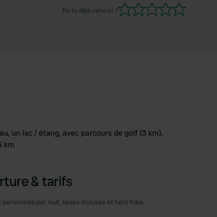
Es-tu déjà venu ici ?
seau, un lac / étang, avec parcours de golf (3 km),
,5 km
ture & tarifs
2 personnes par nuit, taxes incluses et hors frais