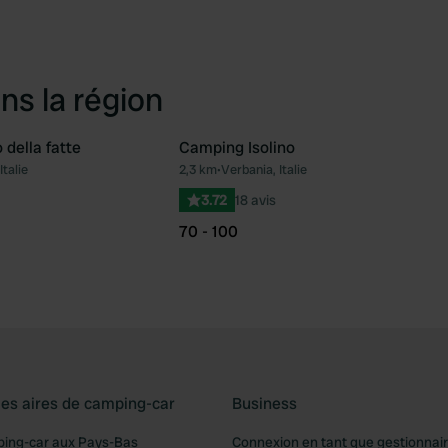
ns la région
della fatte
Camping Isolino
talie
2,3 km
•
Verbania, Italie
Préféré
Pré
3.72
18 avis
70 - 100
les aires de camping-car
Business
ping-car aux Pays-Bas
Connexion en tant que gestionnai