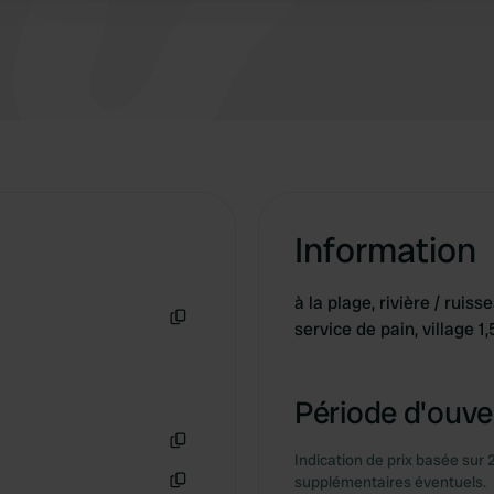
tournez à droite avant le restaurant et suivez le
chemin sablonneux (qui passe par Verbania) ;
en tournant à gauche, vous trouverez la piste
cyclable vers Mergozzo, même s'il y a un court
tronçon sur la route.
Information
à la plage, rivière / ruis
service de pain, village 1
Copie
Période d'ouver
Indication de prix basée sur 
Copie
supplémentaires éventuels.