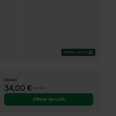
Afficher tout
(
11
)
Depuis
34,00 €
/
par nuit
Afficher les tarifs