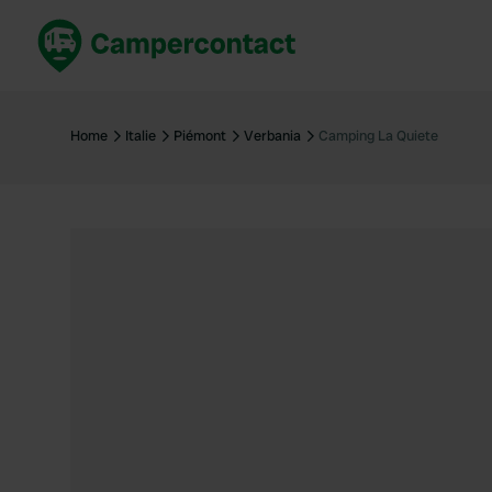
Réservez maintenant
Les meil
France
France
Home
Italie
Piémont
Verbania
Camping La Quiete
Italie
Italie
Espagne
Espagne
Allemagne
Allemagn
Voir tout...
Pays-Bas