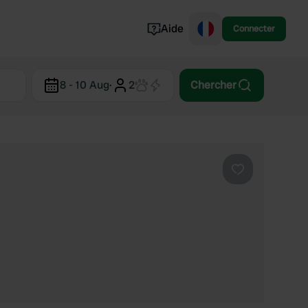
Aide
Connecter
Norvège
8 - 10 Aug
·
2
Chercher
Portugal
Danemark
Croatie
Voir tout...
Préféré