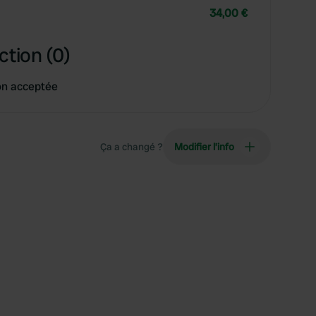
34,00 €
ction (0)
on acceptée
Ça a changé ?
Modifier l’info