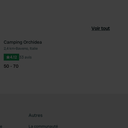
Voir tout
Camping Orchidea
2,4 km
•
Baveno, Italie
féré
Préféré
4.12
33 avis
50 - 70
Autres
re
La communauté