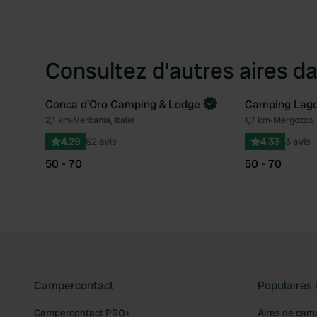
Consultez d'autres aires da
Conca d'Oro Camping & Lodge
Camping Lago 
2,1 km
•
Verbania, Italie
1,7 km
•
Mergozzo, I
Préféré
4.29
62 avis
4.33
3 avis
50 - 70
50 - 70
Campercontact
Populaires 
Campercontact PRO+
Aires de cam