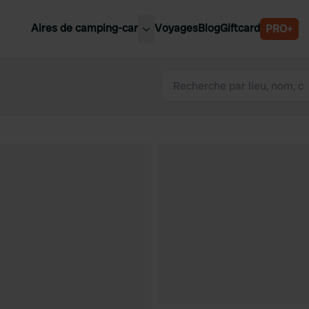
Aires de camping-car
Voyages
Blog
Giftcard
PRO+
leures aires de camping-car
Belgique
Slovénie
Autriche
Suède
e
Suisse