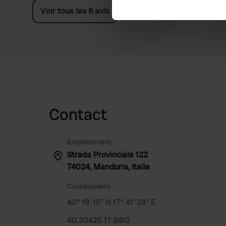
Voir tous les 6 avis
We use cookies to personalis
information about your use of
other information that you’ve
Contact
Emplacement
Strada Provinciale 122
74024, Manduria, Italie
Coordonnées
40° 18' 15" N 17° 41' 28" E
40.30425 17.6912