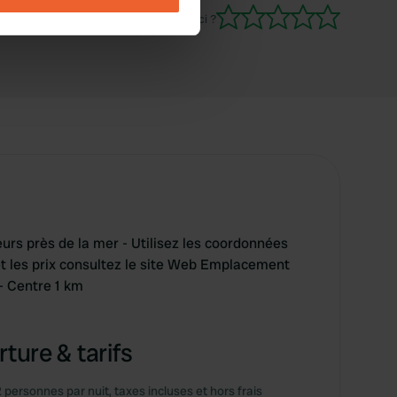
Es-tu déjà venu ici ?
se our traffic. We also share
ers who may combine it with
 services.
s près de la mer - Utilisez les coordonnées
et les prix consultez le site Web Emplacement
- Centre 1 km
ture & tarifs
2 personnes par nuit, taxes incluses et hors frais