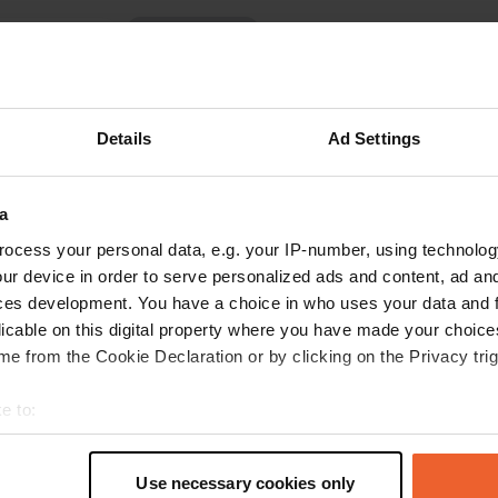
Montre plus
e emplacement
(2)
les avis
Details
Ad Settings
TalosCamperClub
T
a
août 2022
ocess your personal data, e.g. your IP-number, using technolog
Aire de repos en bord de mer sans trace
ur device in order to serve personalized ads and content, ad a
d'ombre avec les bons emplacements pour les
ces development. You have a choice in who uses your data and 
campeurs et auvent sans un centimètre
licable on this digital property where you have made your choic
supplémentaire, sans eau potable avec
e from the Cookie Declaration or by clicking on the Privacy trig
seulement des douches chaudes 0,50 €.
Hygiéniquement ok. Belle mer, avec plage de
lire la suite
e to:
sable gratuite. Tarif plus élevé qu'indiqué, à
Traduit par Google
Afficher l'original
t your geographical location which can be accurate to within sev
mettre à jour...
tively scanning it for specific characteristics (fingerprinting)
Use necessary cookies only
 personal data is processed and set your preferences in the
det