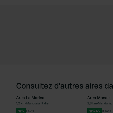
Consultez d'autres aires da
Area La Marina
Area Monaci
1,2 km
•
Manduria, Italie
2,8 km
•
Manduria, I
Préféré
3
1 avis
3.45
11 avis