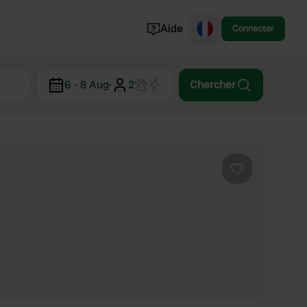
Aide
Connecter
Norvège
6 - 8 Aug
·
2
Chercher
Portugal
Danemark
Croatie
Voir tout...
Préféré