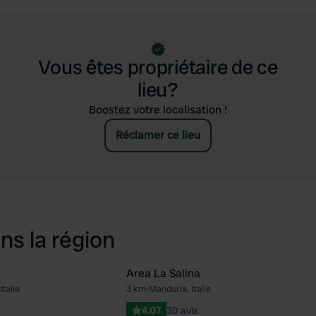
Vous êtes propriétaire de ce
lieu?
Boostez votre localisation !
Réclamer ce lieu
ns la région
Area La Salina
talie
3 km
•
Manduria, Italie
Préféré
Pré
4.07
30 avis