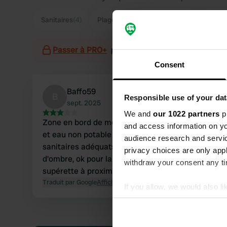
Sanitaires
(4)
Plage
(3)
Supermarché
(2)
Taill
Passer à PRO+
pour l'utilisation des filtres sur 
Consent
Baffo59
B
Responsible use of your dat
sept. 2025
We and
our 1022 partners
pr
Zone en bord de mer, espaces étroits, électricité
and access information on yo
et eau non potable sur l'emplacement,
audience research and servi
sanitaires adéquats, douches à 0,50 €, pas
privacy choices are only app
d'ombre, ok pour la climatisation, bar et
withdraw your consent any tim
supérette à proximité, bien
Traduit par Google
Afficher l'original
If you allow, we would also lik
Collect information abou
Identify your device by ac
Find out more about how your