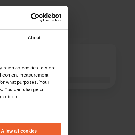
About
larossadimaranello
l
juil. 2022
y such as cookies to store
zone bien équipée… okkk !!!
nd content measurement,
Traduit par Google
Afficher l'original
for what purposes. Your
es. You can change or
ger icon.
eral meters
Allow all cookies
ails section
.