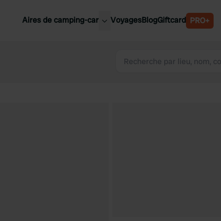
Aires de camping-car
Voyages
Blog
Giftcard
PRO+
leures aires de camping-car
Belgique
Slovénie
Autriche
Suède
e
Suisse