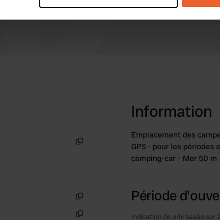
e content and ads, to provide social media features and to analy
 our site with our social media, advertising and analytics partn
 provided to them or that they’ve collected from your use of their
Information
Emplacement des campeur
GPS - pour les périodes 
Copie
camping-car - Mer 50 m 
Période d'ouver
Copie
Indication de prix basée sur 