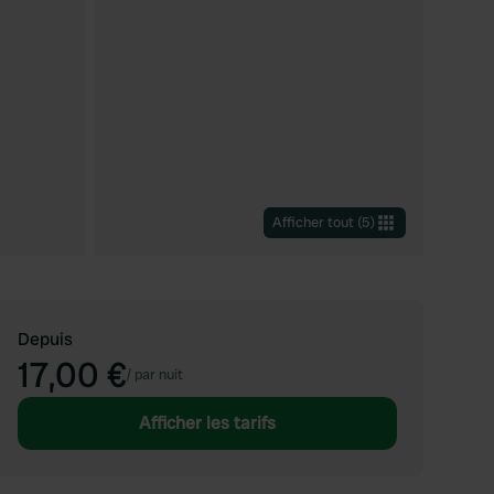
Afficher tout
(
5
)
Depuis
17,00 €
/
par nuit
Afficher les tarifs