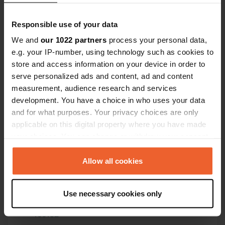
Responsible use of your data
We and
our 1022 partners
process your personal data,
e.g. your IP-number, using technology such as cookies to
store and access information on your device in order to
Contact
serve personalized ads and content, ad and content
measurement, audience research and services
development. You have a choice in who uses your data
Emplacement
and for what purposes. Your privacy choices are only
sp310 256
Copie
applicable on this digital property where you have made
73030, Diso, Italie
your choices. You can change or withdraw your consent
Coordonnées
any time from the Cookie Declaration or by clicking on
39° 59' 34" N 18° 24' 42" E
the Privacy trigger icon.
Allow all cookies
Copie
39.99284573 18.411544
If you allow, we would also like to:
Copie
Use necessary cookies only
Collect information about your geographical location
Code du site
which can be accurate to within several meters
160132
Copie
Identify your device by actively scanning it for