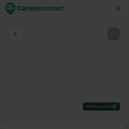
Dos
Préféré
Afficher tout
(
3
)