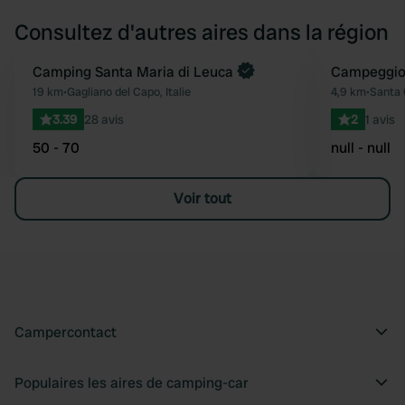
Consultez d'autres aires dans la région
Reserve maintenant
Camping Santa Maria di Leuca
Campeggio 
Préféré
19 km
•
Gagliano del Capo, Italie
4,9 km
•
Santa 
3.39
28 avis
2
1 avis
50 - 70
null - null
Voir tout
Campercontact
Populaires les aires de camping-car