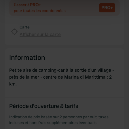
PRO+
Passer à
specific characteristics (fingerprinting)
PRO+
pour toutes les coordonnées
Find out more about how your personal data is processed
and set your preferences in the
details section
.
Carte
Afficher sur la carte
We use cookies to personalise content and ads, to
provide social media features and to analyse our traffic.
We also share information about your use of our site with
our social media, advertising and analytics partners who
Information
may combine it with other information that you’ve
provided to them or that they’ve collected from your use
Petite aire de camping-car à la sortie d'un village -
of their services.
près de la mer - centre de Marina di Marittima : 2
km.
Période d'ouverture & tarifs
Indication de prix basée sur 2 personnes par nuit, taxes
incluses et hors frais supplémentaires éventuels.