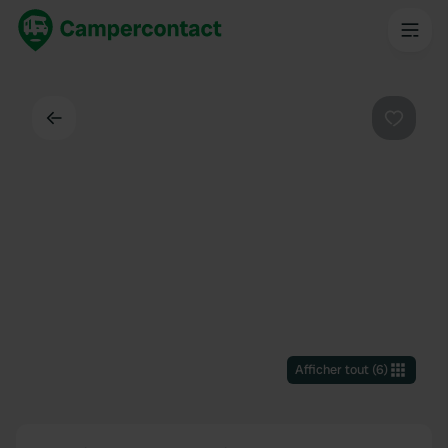
Dos
Préféré
Afficher tout
(
6
)