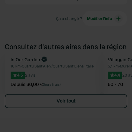
Ça a changé ?
Modifier l’info
Consultez d'autres aires dans la région
Reserve maintenant
In Our Garden
Villaggio 
Préféré
16 km
•
Quartu Sant'Aleni/Quartu Sant'Elena, Italie
5,1 km
•
Murera/
4.5
2 avis
4.4
20 av
Depuis 30,00 €
50 - 70
(hors frais)
Voir tout