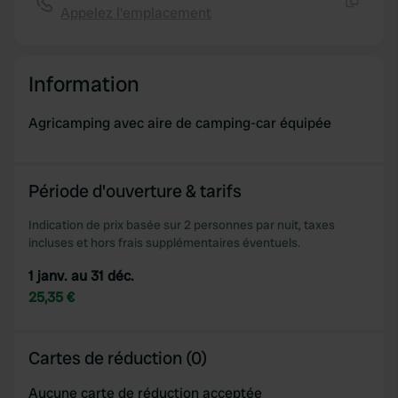
We also share information about your use of our site with
Appelez l'emplacement
Copie
our social media, advertising and analytics partners who
may combine it with other information that you’ve
provided to them or that they’ve collected from your use
Information
of their services.
Agricamping avec aire de camping-car équipée
Période d'ouverture & tarifs
Indication de prix basée sur 2 personnes par nuit, taxes
incluses et hors frais supplémentaires éventuels.
1 janv. au 31 déc.
25,35 €
Cartes de réduction (0)
Aucune carte de réduction acceptée