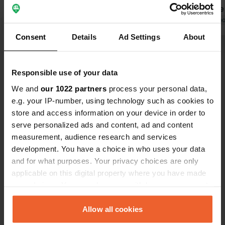
Merci pour votre aide précieuse lors
d'olive et de
de la panne de notre camping-car !
Traduit par Google
Afficher l'original
est très bie
Traduit par Go
eu droit à u
Consent
Details
Ad Settings
About
la production
Voir tous les 8 avis
Responsible use of your data
Es-tu déjà venu ici ?
We and
our 1022 partners
process your personal data,
e.g. your IP-number, using technology such as cookies to
store and access information on your device in order to
serve personalized ads and content, ad and content
measurement, audience research and services
development. You have a choice in who uses your data
Contact
and for what purposes. Your privacy choices are only
applicable on this digital property where you have made
your choices. You can change or withdraw your consent
Emplacement
any time from the Cookie Declaration or by clicking on
Strada delle Cavine e Valli 34A
Copie
the Privacy trigger icon.
Allow all cookies
53042, Chianciano Terme, Italie