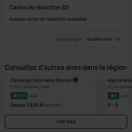
Cartes de réduction (0)
Aucune carte de réduction acceptée
Ça a changé ?
Modifier l’info
Consultez d'autres aires dans la région
Reserve maintenant
Camping Parco delle Piscine
Agriosteria
Préféré
7,4 km
•
Sarteano, Italie
6,1 km
•
Sartean
3.57
7 avis
5
1 avis
Depuis 70,00 €
0 - 0
(hors frais)
Voir tout