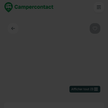
Dos
Préféré
Afficher tout
(
3
)