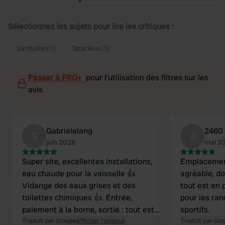
Sélectionnez les sujets pour lire les critiques :
Sanitaires
(5)
Spacieux
(3)
Passer à PRO+
pour l'utilisation des filtres sur les
avis
Gabrielelang
2460
G
2
juin 2026
mai 2
Super site, excellentes installations,
Emplacemen
eau chaude pour la vaisselle 👍.
agréable, dou
Vidange des eaux grises et des
tout est en p
toilettes chimiques 👍. Entrée,
pour les ran
paiement à la borne, sortie : tout est
sportifs.
très simple. Un conseil : pensez à
Traduit par Google
Afficher l'original
Traduit par Go