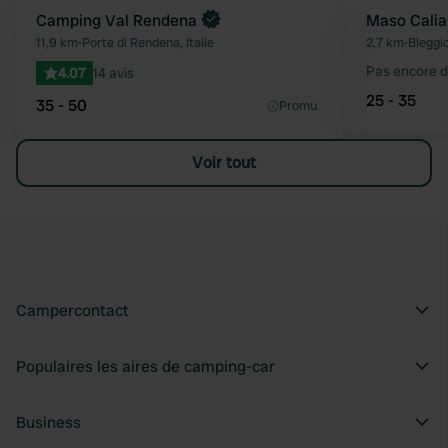
Camping Val Rendena
Maso Calia
Préféré
11,9 km
•
Porte di Rendena, Italie
2,7 km
•
Bleggio
Pas encore d
4.07
14 avis
25 - 35
35 - 50
Promu
Voir tout
Campercontact
Populaires les aires de camping-car
Business