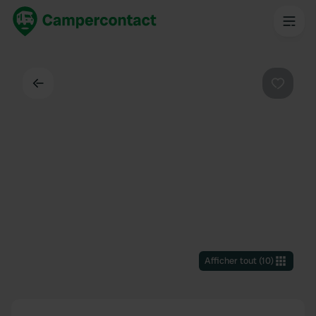
Dos
Préféré
Afficher tout
(
10
)