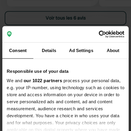
apporter un tuyau d’arrosage, car le
raccord est trop bas pour un arrosoir.
Voir tous les 6 avis
Es-tu déjà venu ici ?
Consent
Details
Ad Settings
About
Responsible use of your data
Contact
We and
our 1022 partners
process your personal data,
e.g. your IP-number, using technology such as cookies to
store and access information on your device in order to
Emplacement
serve personalized ads and content, ad and content
Via Lungo Sarca
Copie
measurement, audience research and services
38077, Comano Terme, Italie
development. You have a choice in who uses your data
Coordonnées
and for what purposes. Your privacy choices are only
46° 2' 14" N 10° 51' 58" E
applicable on this digital property where you have made