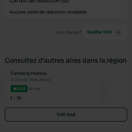
Cartes de réduction (0)
Aucune carte de réduction acceptée
Ça a changé ?
Modifier l’info
Consultez d'autres aires dans la région
Camping Hakkou
Préféré
21,2 km
•
Er-Rteb, Maroc
4.24
29 avis
1 - 10
Voir tout