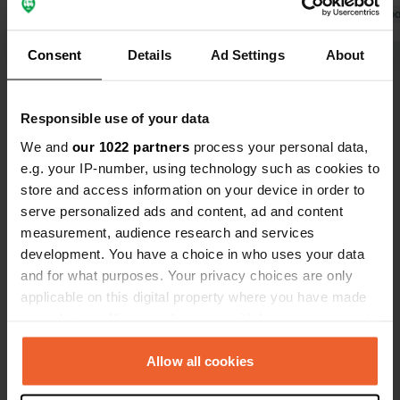
chaleureux des propriétaires, toujours
Traduit par Go
prêts à rendre service. Nous avons
Traduit par Google
Afficher l'original
Consent
Details
Ad Settings
About
réservé une excursion d'une journée
en 4x4 dans le désert. Formidable !
Voir tous les 33 avis
Responsible use of your data
We and
our 1022 partners
process your personal data,
Es-tu déjà venu ici ?
e.g. your IP-number, using technology such as cookies to
store and access information on your device in order to
serve personalized ads and content, ad and content
measurement, audience research and services
development. You have a choice in who uses your data
and for what purposes. Your privacy choices are only
Contact
applicable on this digital property where you have made
your choices. You can change or withdraw your consent
Emplacement
any time from the Cookie Declaration or by clicking on
N13
Copie
the Privacy trigger icon.
Allow all cookies
Aarab Sebbah Ziz, Maroc