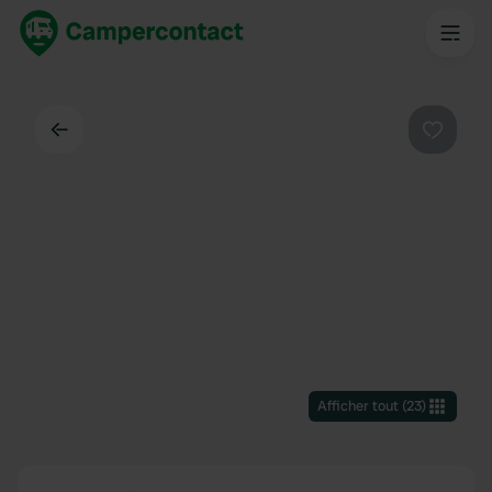
Dos
Préféré
Afficher tout
(
23
)