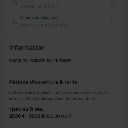
provide social media features and to analyse our traffic.
Envoyer un e-mail
Copie
We also share information about your use of our site with
Numéro de téléphone
our social media, advertising and analytics partners who
Appelez l'emplacement
may combine it with other information that you’ve
Copie
provided to them or that they’ve collected from your use
of their services.
Information
Camping Tosbotn sur le Tosen
Période d'ouverture & tarifs
Indication de prix basée sur 2 personnes par nuit, taxes
incluses et hors frais supplémentaires éventuels.
1 janv. au 31 déc.
25,00 €
-
35,00 €
(
350,00 NOK
)