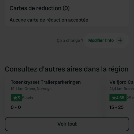
Cartes de réduction (0)
Aucune carte de réduction acceptée
Ça a changé ?
Modifier l’info
Consultez d'autres aires dans la région
Tosenkrysset Trailerparkeringen
Velfjord C
Préféré
19,1 km
•
Grane, Norvège
21,4 km
•
Brønn
3
5 avis
4.68
25 a
0 - 0
15 - 25
Voir tout