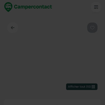
Dos
Préféré
Afficher tout
(
10
)