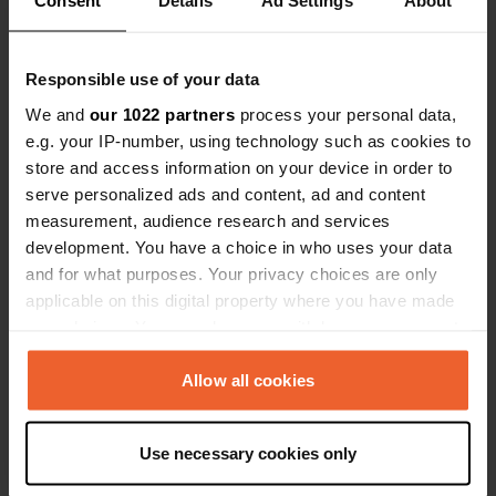
Consent
Details
Ad Settings
About
Es-tu déjà venu ici ?
Responsible use of your data
We and
our 1022 partners
process your personal data,
e.g. your IP-number, using technology such as cookies to
store and access information on your device in order to
serve personalized ads and content, ad and content
Contact
measurement, audience research and services
development. You have a choice in who uses your data
and for what purposes. Your privacy choices are only
Emplacement
applicable on this digital property where you have made
Fv74 [voor brug rechtsaf]
Copie
your choices. You can change or withdraw your consent
Lierne, Norvège
any time from the Cookie Declaration or by clicking on
Coordonnées
the Privacy trigger icon.
Allow all cookies
64° 29' 18" N 13° 24' 39" E
Copie
If you allow, we would also like to:
64.48846851 13.41080027
Use necessary cookies only
Collect information about your geographical location
Copie
which can be accurate to within several meters