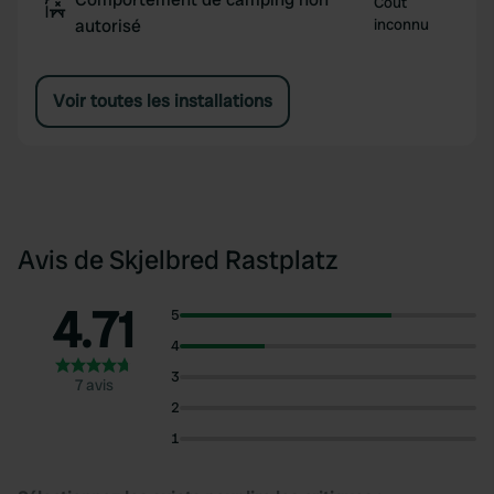
Coût
autorisé
inconnu
Voir toutes les installations
Avis de Skjelbred Rastplatz
4.71
5
4
3
7 avis
2
1