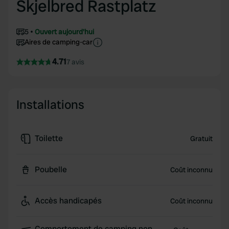
Skjelbred Rastplatz
5
Ouvert aujourd'hui
Aires de camping-car
4.71
7 avis
Installations
Toilette
Gratuit
Poubelle
Coût inconnu
Accès handicapés
Coût inconnu
Comportement de camping non