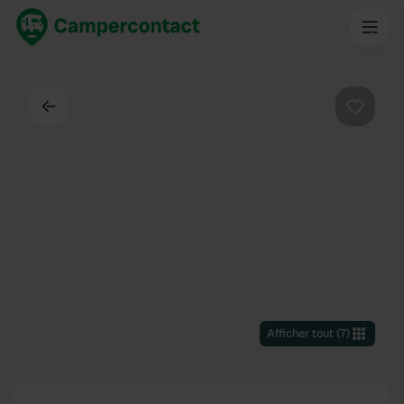
Dos
Préféré
Afficher tout
(
7
)