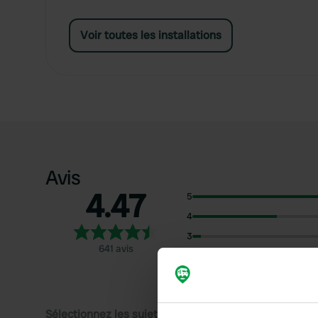
Voir toutes les installations
Avis
4.47
5
4
3
641 avis
2
1
Sélectionnez les sujets pour lire les critiques :