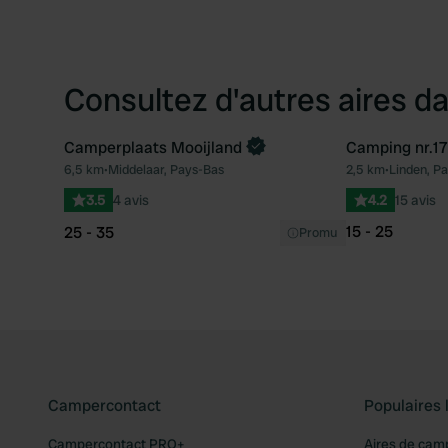
Consultez d'autres aires da
Camperplaats Mooijland
Camping nr.17
Reserve maintenant
6,5 km
•
Middelaar, Pays-Bas
2,5 km
•
Linden, P
Préféré
3.5
4 avis
4.2
15 avis
15 - 25
25 - 35
Promu
Campercontact
Populaires 
Campercontact PRO+
Aires de cam