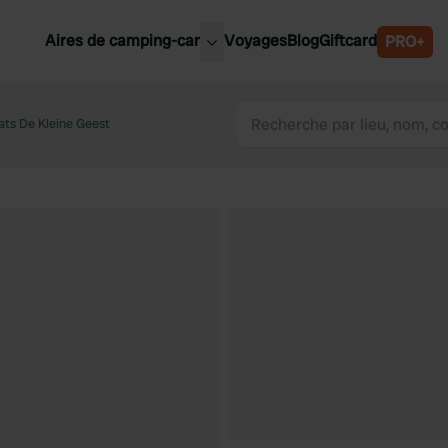
Aires de camping-car
Voyages
Blog
Giftcard
PRO+
leures aires de camping-car
Belgique
ts De Kleine Geest
Slovénie
Autriche
Suède
e
Suisse