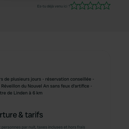
était délicieuse, un vrai régal ! Le tout sur une
Es-tu déjà venu ici ?
agréable terrasse couverte. C'était vraiment
super.
s de plusieurs jours - réservation conseillée -
Réveillon du Nouvel An sans feux d'artifice -
ntre de Linden à 6 km
ture & tarifs
2 personnes par nuit, taxes incluses et hors frais