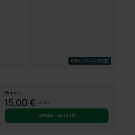
Afficher tout
(
103
)
Depuis
15,00 €
/
par nuit
Afficher les tarifs