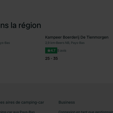
ns la région
Kampeer Boerderij De Tienmorgen
ays-Bas
2,9 km
•
Beers NB, Pays-Bas
Préféré
Pré
4.7
5 avis
25 - 35
les aires de camping-car
Business
ping-car aux Pays-Bas
Connexion en tant que gestionnai