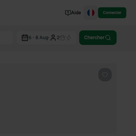
Aide
Connecter
Norvège
6 - 8 Aug
·
2
Chercher
Portugal
Danemark
Croatie
Voir tout...
Préféré