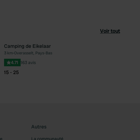
Voir tout
Camping de Eikelaar
3 km
•
Overasselt, Pays-Bas
féré
Préféré
4.71
163 avis
15 - 25
Autres
re
La communauté