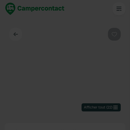
Dos
Préféré
Afficher tout
(
22
)