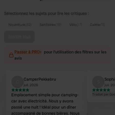
Sélectionnez les sujets pour lire les critiques :
Nourriture
(62)
Sanitaires
(19)
Vélo
(17)
Calme
(11)
Montre plus
Passer à PRO+
pour l'utilisation des filtres sur les
avis
CamperPekkebru
Sophi
C
S
juil. 2026
juil. 2
Emplacement simple pour camping-
Traduit par Go
car avec électricité. Nous y avons
passé une nuit ! Idéal pour un dîner
accompagné de bonnes bières. Nous