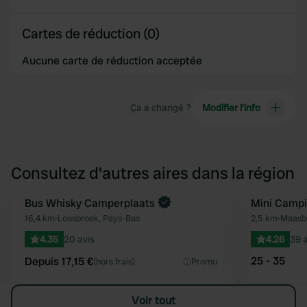
Cartes de réduction (0)
Aucune carte de réduction acceptée
Ça a changé ?
Modifier l’info
Consultez d'autres aires dans la région
Reserve maintenant
Bus Whisky Camperplaats
Mini Campi
Préféré
16,4 km
•
Loosbroek, Pays-Bas
2,5 km
•
Maasb
4.35
20 avis
4.26
39 a
25 - 35
Depuis 17,15 €
(hors frais)
Promu
Voir tout