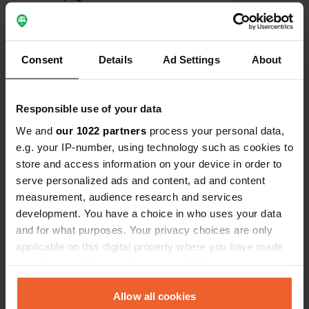
étions avec nos deux enfants de 4 et
6 ans qui se sont beaucoup amusés
Traduit par Google
Afficher l'original
sur la grande aire de jeux. Ils ont
Consent
Details
Ad Settings
About
particulièrement apprécié le jeu de la
Voir tous les 86 avis
cachette !
Responsible use of your data
Es-tu déjà venu ici ?
We and
our 1022 partners
process your personal data,
e.g. your IP-number, using technology such as cookies to
store and access information on your device in order to
serve personalized ads and content, ad and content
measurement, audience research and services
development. You have a choice in who uses your data
Contact
and for what purposes. Your privacy choices are only
applicable on this digital property where you have made
Emplacement
your choices. You can change or withdraw your consent
Kasteelstraat 4A
Copie
any time from the Cookie Declaration or by clicking on
5394 LA, Oijen, Pays-Bas
the Privacy trigger icon.
Allow all cookies