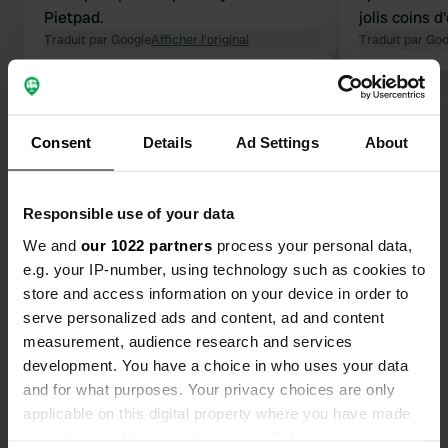
Pietpad.
jolis coins 
Traduit par Google
Afficher l'original
sanitaires s
Traduit par Go
Voir tous les 31 avis
Consent
Details
Ad Settings
About
Es-tu déjà venu ici ?
Responsible use of your data
We and
our 1022 partners
process your personal data,
e.g. your IP-number, using technology such as cookies to
store and access information on your device in order to
Contact
serve personalized ads and content, ad and content
measurement, audience research and services
development. You have a choice in who uses your data
Emplacement
and for what purposes. Your privacy choices are only
Hoofdstraat 12
Copie
applicable on this digital property where you have made
9443 TJ, Schoonloo, Pays-Bas
your choices. You can change or withdraw your consent