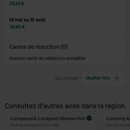
23,10 €
14 mai au 31 août
26,60 €
Cartes de réduction (0)
Aucune carte de réduction acceptée
Ça a changé ?
Modifier l’info
Consultez d'autres aires dans la région
Reserve maintenant
Camperpark Landgoed Meistershof
Camping Kn
Préféré
19,4 km
•
Dwingeloo, Pays-Bas
0,6 km
•
Schoon