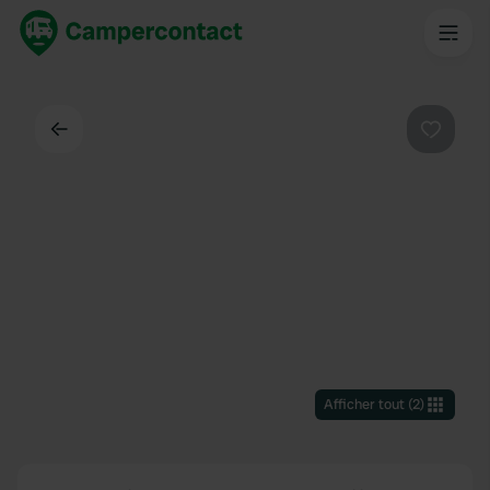
Dos
Préféré
Afficher tout
(
2
)