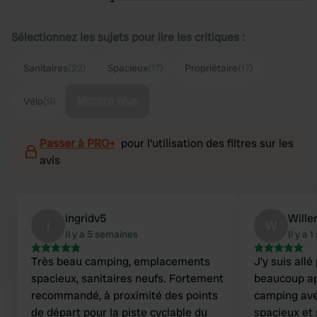
Sélectionnez les sujets pour lire les critiques :
Sanitaires
(22)
Spacieux
(17)
Propriétaire
(17)
Montre plus
Vélo
(9)
Passer à PRO+
pour l'utilisation des filtres sur les
avis
ingridv5
Will
i
W
Il y a 5 semaines
Il y a 
Très beau camping, emplacements
J'y suis allé 
spacieux, sanitaires neufs. Fortement
beaucoup ap
recommandé, à proximité des points
camping ave
de départ pour la piste cyclable du
spacieux et 