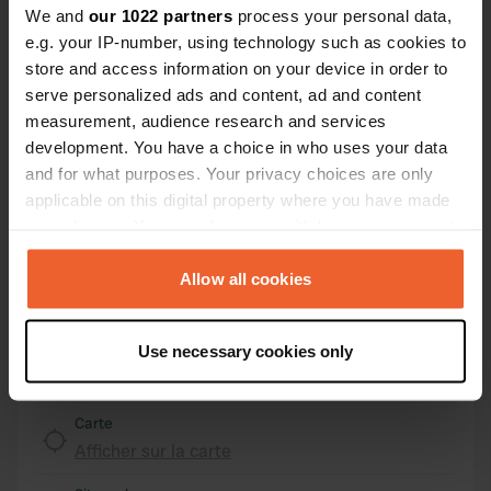
We and
our 1022 partners
process your personal data,
e.g. your IP-number, using technology such as cookies to
Emplacement
store and access information on your device in order to
Wateren 24
Copie
serve personalized ads and content, ad and content
8438 SB, Westerveld, Pays-Bas
measurement, audience research and services
Coordonnées
development. You have a choice in who uses your data
and for what purposes. Your privacy choices are only
52° 54' 45" N 6° 16' 38" E
applicable on this digital property where you have made
Copie
52.91241313 6.27734217
your choices. You can change or withdraw your consent
Copie
any time from the Cookie Declaration or by clicking on
Code du site
the Privacy trigger icon.
Allow all cookies
159156
Copie
If you allow, we would also like to:
PRO+
Passer à
PRO+
Use necessary cookies only
pour toutes les coordonnées
Collect information about your geographical location
which can be accurate to within several meters
Identify your device by actively scanning it for
Carte
specific characteristics (fingerprinting)
Afficher sur la carte
Find out more about how your personal data is processed