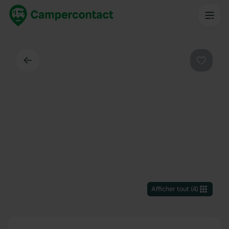
Dos
Préféré
Afficher tout
(
4
)