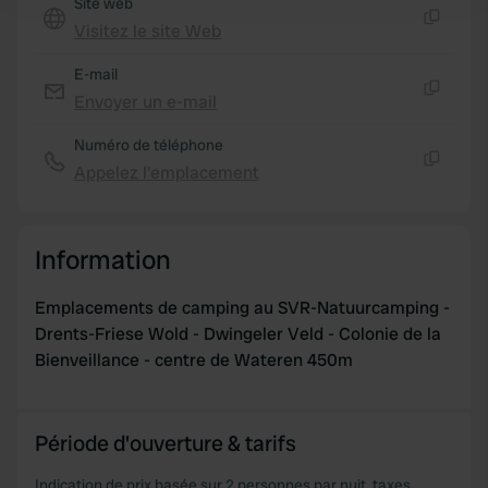
Site web
and set your preferences in the
details section
.
Visitez le site Web
Copie
We use cookies to personalise content and ads, to
E-mail
provide social media features and to analyse our traffic.
Envoyer un e-mail
Copie
We also share information about your use of our site with
our social media, advertising and analytics partners who
Numéro de téléphone
may combine it with other information that you’ve
Appelez l'emplacement
Copie
provided to them or that they’ve collected from your use
of their services.
Information
Emplacements de camping au SVR-Natuurcamping -
Drents-Friese Wold - Dwingeler Veld - Colonie de la
Bienveillance - centre de Wateren 450m
Période d'ouverture & tarifs
Indication de prix basée sur 2 personnes par nuit, taxes