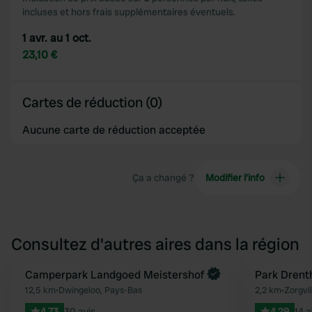
incluses et hors frais supplémentaires éventuels.
1 avr. au 1 oct.
23,10 €
Cartes de réduction (0)
Aucune carte de réduction acceptée
Ça a changé ?
Modifier l’info
Consultez d'autres aires dans la région
Reserve maintenant
Camperpark Landgoed Meistershof
Reserve mainten
Park Drent
Préféré
12,5 km
•
Dwingeloo, Pays-Bas
2,2 km
•
Zorgvl
4.73
30 avis
4.29
14 a